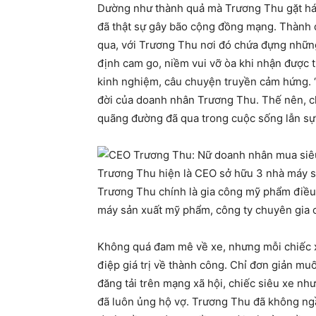
Dường như thành quả mà Trương Thu gặt hái
đã thật sự gây bão cộng đồng mạng. Thành 
qua, với Trương Thu nơi đó chứa đựng những
định cam go, niềm vui vỡ òa khi nhận được tr
kinh nghiệm, câu chuyện truyền cảm hứng. 
đời của doanh nhân Trương Thu. Thế nên, chị
quãng đường đã qua trong cuộc sống lẫn sự
Trương Thu hiện là CEO sở hữu 3 nhà máy s
Trương Thu chính là gia công mỹ phẩm điều t
máy sản xuất mỹ phẩm, công ty chuyên gia 
Không quá đam mê về xe, nhưng mỗi chiếc x
điệp giá trị về thành công. Chỉ đơn giản mu
đăng tải trên mạng xã hội, chiếc siêu xe 
đã luôn ủng hộ vợ. Trương Thu đã không ng