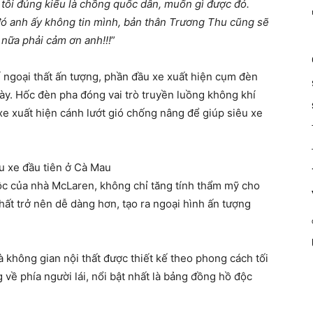
 tôi đúng kiểu là chồng quốc dân, muốn gì được đó.
đó anh ấy không tin mình, bản thân Trương Thu cũng sẽ
n nữa phải cảm ơn anh!!!
”
 ngoại thất ấn tượng, phần đầu xe xuất hiện cụm đèn
ày. Hốc đèn pha đóng vai trò truyền luồng không khí
e xuất hiện cánh lướt gió chống nâng để giúp siêu xe
c của nhà McLaren, không chỉ tăng tính thẩm mỹ cho
hất trở nên dễ dàng hơn, tạo ra ngoại hình ấn tượng
 không gian nội thất được thiết kế theo phong cách tối
 về phía người lái, nổi bật nhất là bảng đồng hồ độc