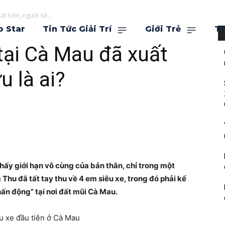
ất hiện, người sở...
o Star
Tin Tức Giải Trí
Giới Trẻ
Th
 tại Cà Mau đã xuất
u là ai?
thấy giới hạn vô cùng của bản thân, chỉ trong một
hu đã tất tay thu về 4 em siêu xe, trong đó phải kể
n động” tại nơi đất mũi Cà Mau.