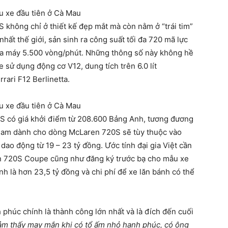
không chỉ ở thiết kế đẹp mắt mà còn nằm ở “trái tim”
nhất thế giới, sản sinh ra công suất tối đa 720 mã lực
ua máy 5.500 vòng/phút. Những thông số này không hề
 sử dụng động cơ V12, dung tích trên 6.0 lít
ari F12 Berlinetta.
0S có giá khởi điểm từ 208.600 Bảng Anh, tương đương
t Nam dành cho dòng McLaren 720S sẽ tùy thuộc vào
dao động từ 19 – 23 tỷ đồng. Ước tính đại gia Việt cần
ren 720S Coupe cũng như đăng ký trước bạ cho mẫu xe
nh là hơn 23,5 tỷ đồng và chi phí để xe lăn bánh có thể
phúc chính là thành công lớn nhất và là đích đến cuối
ảm thấy may mắn khi có tổ ấm nhỏ hạnh phúc, có ông