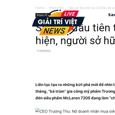
Home
Khám Phá
Siêu xe đầu tiên tại Cà Mau đã xu
Sa
Khám Phá
Siêu xe đầu tiên
hiện, người sở hữ
11/04/2022
Liên tục tạo ra những bứt phá mới để nhìn 
tháng, “bà trùm” gia công mỹ phẩm Trương T
đến siêu phẩm McLaren 720S đang làm “chấ