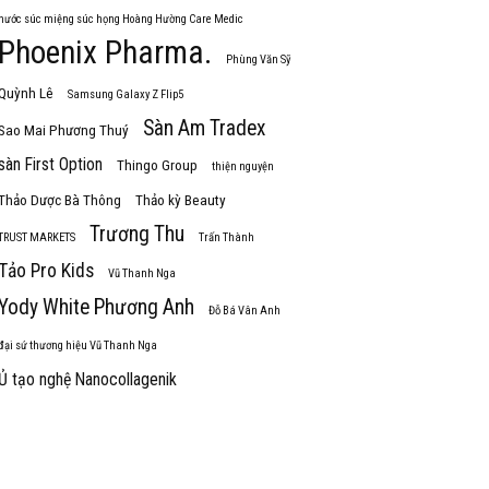
nước súc miệng súc họng Hoàng Hường Care Medic
Phoenix Pharma.
Phùng Văn Sỹ
Quỳnh Lê
Samsung Galaxy Z Flip5
Sàn Am Tradex
Sao Mai Phương Thuý
sàn First Option
Thingo Group
thiện nguyện
Thảo Dược Bà Thông
Thảo kỳ Beauty
Trương Thu
TRUST MARKETS
Trấn Thành
Tảo Pro Kids
Vũ Thanh Nga
Yody White Phương Anh
Đỗ Bá Vân Anh
đại sứ thương hiệu Vũ Thanh Nga
Ủ tạo nghệ Nanocollagenik