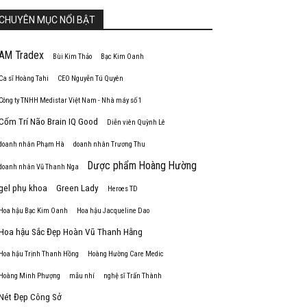
CHUYÊN MỤC NỔI BẬT
AM Tradex
Bùi Kim Thảo
Bạc Kim Oanh
Ca sĩ Hoàng Tahi
CEO Nguyễn Tú Quyên
Công ty TNHH Medistar Việt Nam - Nhà máy số 1
Cốm Trí Não Brain IQ Good
Diễn viên Quỳnh Lê
doanh nhân Phạm Hà
doanh nhân Trương Thu
Dược phẩm Hoàng Hường
doanh nhân Vũ Thanh Nga
gel phụ khoa
Green Lady
Heroes TD
Hoa hậu Bạc Kim Oanh
Hoa hậu Jacqueline Dao
Hoa hậu Sắc Đẹp Hoàn Vũ Thanh Hằng
Hoa hậu Trịnh Thanh Hồng
Hoàng Hường Care Medic
Hoàng Minh Phượng
mẫu nhí
nghệ sĩ Trấn Thành
Nét Đẹp Công Sở