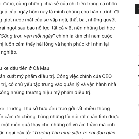
 được, cùng những chia sẻ của chị trên trang cá nhân
quả của ngày hôm nay là minh chứng cho hành trình đã
 giọt nước mắt của sự vấp ngã, thất bại, những quyết
ái ngọt sau bao nỗ lực, tất cả viết nên những bài học
“
Sống trọn vẹn mỗi ngày
” chính là kim chỉ nam cuộc
 luôn cảm thấy hài lòng và hạnh phúc khi nhìn lại
 nghiệp.
ản xuất mỹ phẩm điều trị. Công việc chính của CEO
rị, cô chủ yếu tập trung vào quản lý và vận hành nhà
công những thương hiệu mỹ phẩm điều trị.
e Trương Thu sở hữu đều trao gởi rất nhiều thông
ốn cảm ơn chồng, bằng những lời nói rất chân tình được
như một món quà thay cho những cổ vũ âm thầm mà anh
ần ngại bày tỏ:
“Trương Thu mua siêu xe chỉ đơn giản