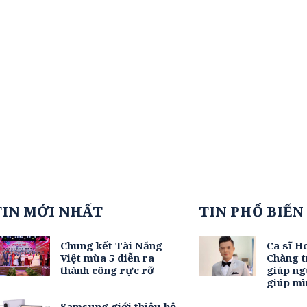
TIN MỚI NHẤT
TIN PHỔ BIẾN
Chung kết Tài Năng
Ca sĩ H
Việt mùa 5 diễn ra
Chàng t
thành công rực rỡ
giúp ng
giúp mì
Samsung giới thiệu bộ