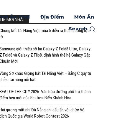
ích Ăn Chơi
Địa Điểm
Món Ăn
TIN MỚI NHẤT
Search
Chung kết Tài Năng Việt mùa 5 diễn ra thành công rực
rỡ
Samsung giới thiệu bộ ba Galaxy Z Fold8 Ultra, Galaxy
Z Fold8 và Galaxy Z Flip8, định hình thế hệ Galaxy Gập
Chuẩn Mới
Vòng Sơ khảo Giọng hát Tài Năng Việt – Bảng C quy tụ
nhiều tài năng nổi bật
BEAT OF THE CITY 2026: Văn hóa đường phố trở thành
điểm hẹn mới của Festival Biển Khánh Hòa
Hai gương mặt nhí Đà Nẵng ghi dấu ấn với chức Vô
địch Quốc gia World Robot Contest 2026