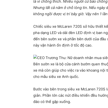
là vì chồng thích. Nhiều người cứ bảo chồng
Nhưng tất cả nằm ở chỗ lòng tin. Nếu ngày 
không ngồi được vị trí bây giờ. Vậy nên 1 lầ
Chiếc siêu xe McLaren 720S sở hữu thiết kế
pha dạng LED và dải đèn LED định vị ban ng
đến bên sườn xe và phần bên dưới của đầu x
này vận hành ổn định ở tốc độ cao.
Bên sườn xe là bộ cửa cánh bướm quen thuộ
xe mà còn giúp cho việc ra vào khoang nội t
cho mẫu siêu xe Anh quốc.
Bước vào bên trong siêu xe McLaren 720S là
giản. Phần lớn các nút điều khiển đều hướng
đáo có thể gập xuống.