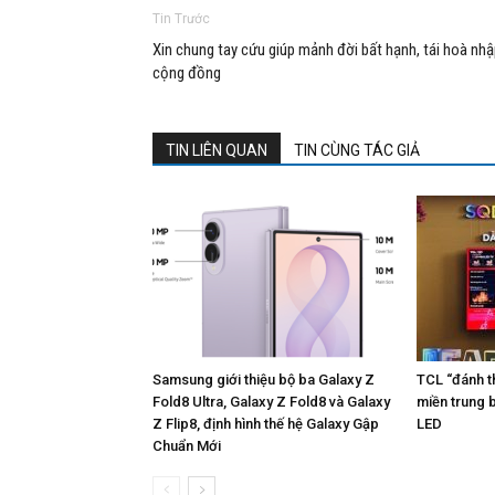
Tin Trước
Xin chung tay cứu giúp mảnh đời bất hạnh, tái hoà nh
cộng đồng
TIN LIÊN QUAN
TIN CÙNG TÁC GIẢ
Samsung giới thiệu bộ ba Galaxy Z
TCL “đánh t
Fold8 Ultra, Galaxy Z Fold8 và Galaxy
miền trung 
Z Flip8, định hình thế hệ Galaxy Gập
LED
Chuẩn Mới