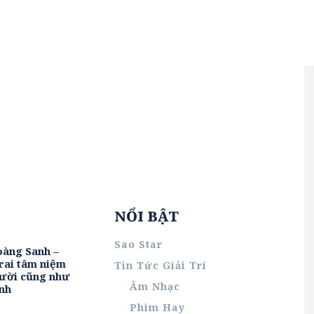
NỔI BẬT
Sao Star
oàng Sanh –
rai tâm niệm
Tin Tức Giải Trí
ười cũng như
Âm Nhạc
nh
Phim Hay