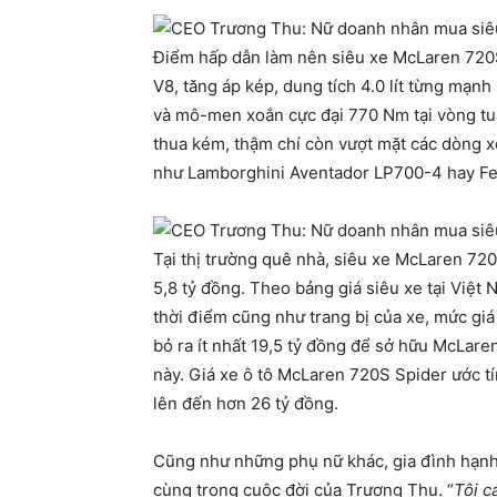
Điểm hấp dẫn làm nên siêu xe McLaren 720S 
V8, tăng áp kép, dung tích 4.0 lít từng mạnh 
và mô-men xoắn cực đại 770 Nm tại vòng t
thua kém, thậm chí còn vượt mặt các dòng xe
như Lamborghini Aventador LP700-4 hay Ferr
Tại thị trường quê nhà, siêu xe McLaren 72
5,8 tỷ đồng. Theo bảng giá siêu xe tại Việ
thời điểm cũng như trang bị của xe, mức giá 
bỏ ra ít nhất 19,5 tỷ đồng để sở hữu McLa
này. Giá xe ô tô McLaren 720S Spider ước tí
lên đến hơn 26 tỷ đồng.
Cũng như những phụ nữ khác, gia đình hạnh 
cùng trong cuộc đời của Trương Thu. “
Tôi c