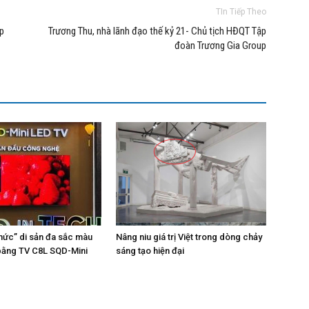
TIn Tiếp Theo
ập
Trương Thu, nhà lãnh đạo thế kỷ 21- Chủ tịch HĐQT Tập
đoàn Trương Gia Group
hức” di sản đa sắc màu
Nâng niu giá trị Việt trong dòng chảy
bằng TV C8L SQD-Mini
sáng tạo hiện đại