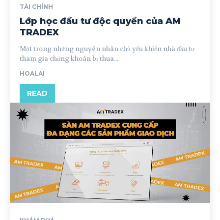
TÀI CHÍNH
Lớp học đầu tư độc quyền của AM
TRADEX
Một trong những nguyên nhân chủ yếu khiến nhà đầu tư
tham gia chứng khoán bị thua...
HOALAI
READ