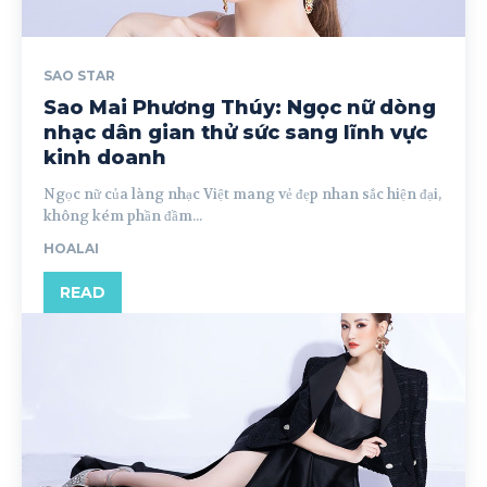
SAO STAR
Sao Mai Phương Thúy: Ngọc nữ dòng
nhạc dân gian thử sức sang lĩnh vực
kinh doanh
Ngọc nữ của làng nhạc Việt mang vẻ đẹp nhan sắc hiện đại,
không kém phần đầm...
HOALAI
READ