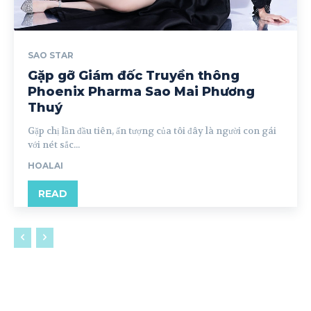
SAO STAR
Gặp gỡ Giám đốc Truyền thông
Phoenix Pharma Sao Mai Phương
Thuý
Gặp chị lần đầu tiên, ấn tượng của tôi đây là người con gái
với nét sắc...
HOALAI
READ