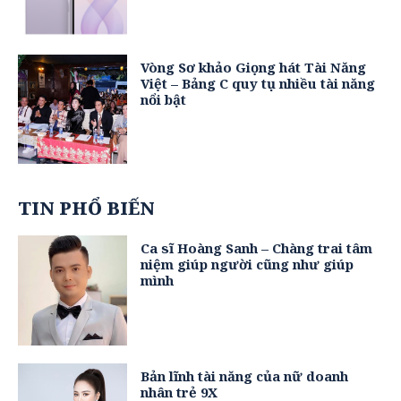
Vòng Sơ khảo Giọng hát Tài Năng
Việt – Bảng C quy tụ nhiều tài năng
nổi bật
TIN PHỔ BIẾN
Ca sĩ Hoàng Sanh – Chàng trai tâm
niệm giúp người cũng như giúp
mình
Bản lĩnh tài năng của nữ doanh
nhân trẻ 9X