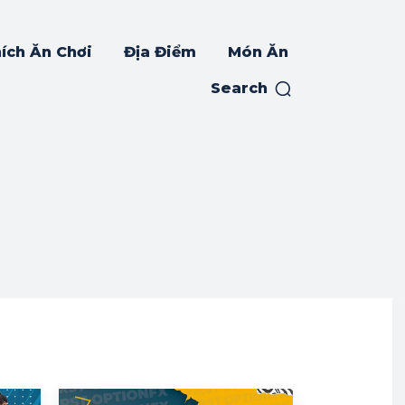
ích Ăn Chơi
Địa Điểm
Món Ăn
Search