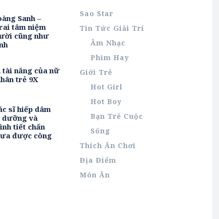
Sao Star
oàng Sanh –
rai tâm niệm
Tin Tức Giải Trí
ười cũng như
Âm Nhạc
nh
Phim Hay
h tài năng của nữ
Giới Trẻ
hân trẻ 9X
Hot Girl
Hot Boy
ác sĩ hiếp dâm
Bạn Trẻ Cuộc
u dưỡng và
ình tiết chấn
Sống
hưa được công
Thích Ăn Chơi
Địa Điểm
Món Ăn