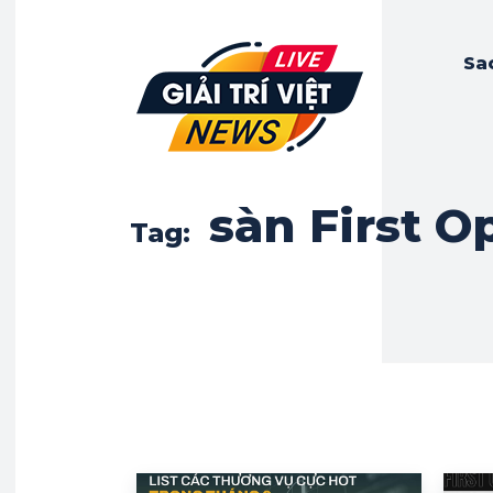
Sa
sàn First O
Tag: