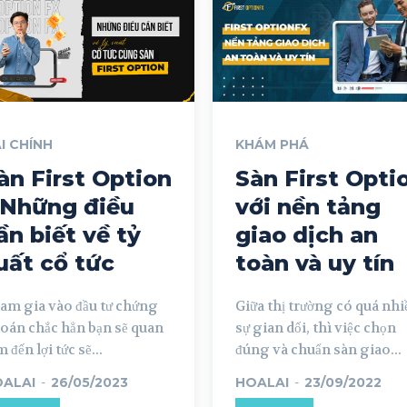
I CHÍNH
KHÁM PHÁ
àn First Option
Sàn First Opti
 Những điều
với nền tảng
ần biết về tỷ
giao dịch an
uất cổ tức
toàn và uy tín
am gia vào đầu tư chứng
Giữa thị trường có quá nhi
oán chắc hẳn bạn sẽ quan
sự gian dối, thì việc chọn
 đến lợi tức sẽ...
đúng và chuẩn sàn giao...
ALAI
-
26/05/2023
HOALAI
-
23/09/2022