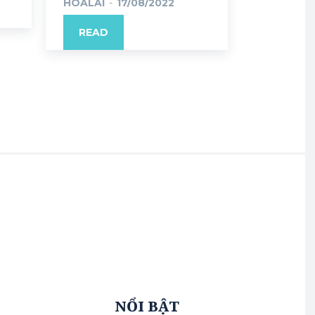
HOALAI
-
17/08/2022
READ
NỔI BẬT