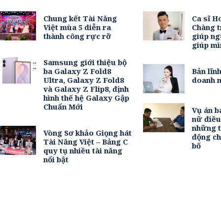
Chung kết Tài Năng
Ca sĩ H
Việt mùa 5 diễn ra
Chàng t
thành công rực rỡ
giúp ng
giúp mì
Samsung giới thiệu bộ
ba Galaxy Z Fold8
Bản lĩn
Ultra, Galaxy Z Fold8
doanh n
và Galaxy Z Flip8, định
hình thế hệ Galaxy Gập
Chuẩn Mới
Vụ án b
nữ điề
những t
Vòng Sơ khảo Giọng hát
động c
Tài Năng Việt – Bảng C
bố
quy tụ nhiều tài năng
nổi bật