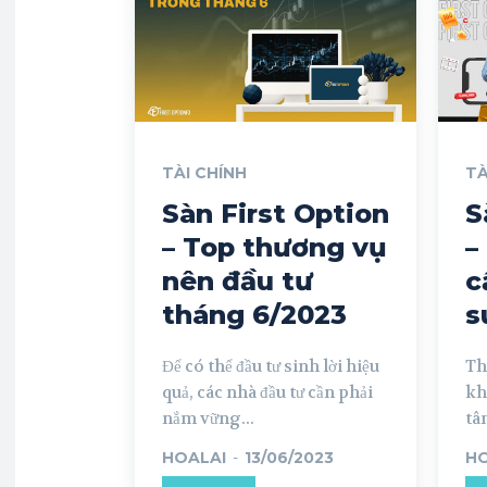
TÀI CHÍNH
TÀ
Sàn First Option
S
– Top thương vụ
–
nên đầu tư
c
tháng 6/2023
s
Để có thể đầu tư sinh lời hiệu
Th
quả, các nhà đầu tư cần phải
kh
nắm vững...
tâm
HOALAI
-
13/06/2023
HO