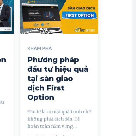
KHÁM PHÁ
on
Phương pháp
đầu tư hiệu quả
tại sàn giao
dịch First
Option
ều
Đầu tư là cả một quá trình chứ
không phải đích đến. Để
hoàn toàn nắm vững...