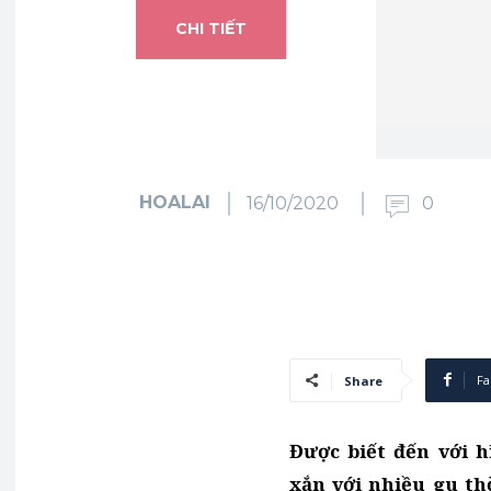
CHI TIẾT
HOALAI
16/10/2020
0
Fa
Share
Được biết đến với 
xắn với nhiều gu th