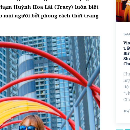
Phạm Huỳnh Hoa Lài (Tracy) luôn biết
o mọi người bởi phong cách thời trang
SA
Vis
Tất
Bi
Sh
Ch
Ch
lượ
tiệ
“Sh
Chó
16