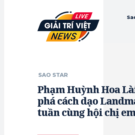
Sa
SAO STAR
Phạm Huỳnh Hoa Lài
phá cách dạo Landm
tuần cùng hội chị e