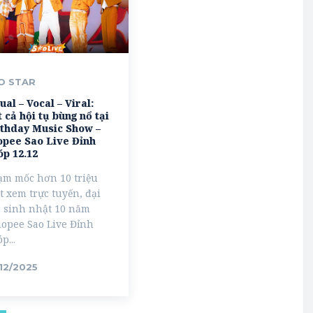
O STAR
ual – Vocal – Viral:
 cả hội tụ bùng nổ tại
rthday Music Show –
opee Sao Live Đỉnh
óp 12.12
ạm mốc hơn 10 triệu
t xem trực tuyến, đại
c sinh nhật 10 năm
opee Sao Live Đỉnh
p...
/12/2025