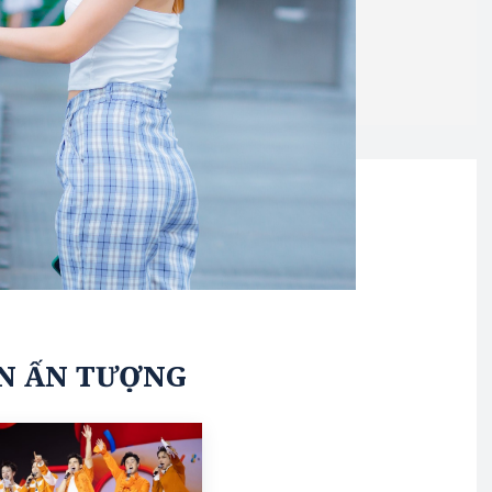
N ẤN TƯỢNG