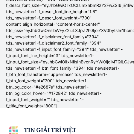
f_descr_font_size="eyJhbGwiOiIxOCIsImxhbmRzY2FwZSI6IjE1Ii
tds_newsletter1-f_descr_font_line_height="1.6"
tds_newsletter1-f_descr_font_weight="700"
content_align_horizontal="content-horiz-center"
tdc_css="eyJhbGwiOnsibWFyZ2luLXJpZ2h0IjoiYXV0byIsIm1hc
tds_newsletter1-f_disclaimer_font_family="394"
tds_newsletter1-f_disclaimer2_font_family="394"
tds_newsletter1-f_input_font_family="394" tds_newsletter1-
f_input_font_line_height="3" tds_newsletter1-
f_input_font_size="eyJhbGwiOiIxNiIsInBvcnRyYWl0IjoiMTQiLCJw
tds_newsletter1-f_btn_font_family="394" tds_newsletter1-
f_btn_font_transform="uppercase" tds_newsletter1-
f_btn_font_weight="700" tds_newsletter1-
btn_bg_color="#e2687e" tds_newsletter1-
btn_bg_color_hover="#172842" tds_newsletter1-
f_input_font_weight="" tds_newsletter1-
f_title_font_weight="800"]
TIN GIẢI TRÍ VIỆT