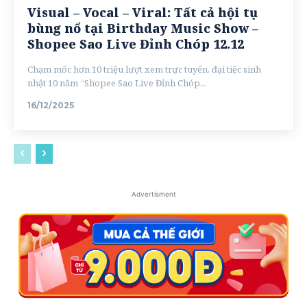
Visual – Vocal – Viral: Tất cả hội tụ
bùng nổ tại Birthday Music Show –
Shopee Sao Live Đỉnh Chóp 12.12
Chạm mốc hơn 10 triệu lượt xem trực tuyến, đại tiệc sinh
nhật 10 năm “Shopee Sao Live Đỉnh Chóp...
16/12/2025
Advertisment