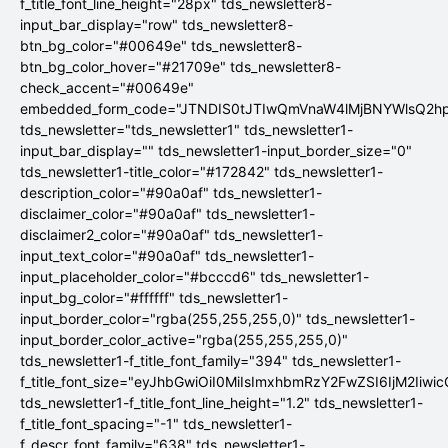
f_title_font_line_height="28px" tds_newsletter8-
input_bar_display="row" tds_newsletter8-
btn_bg_color="#00649e" tds_newsletter8-
btn_bg_color_hover="#21709e" tds_newsletter8-
check_accent="#00649e"
embedded_form_code="JTNDIS0tJTIwQmVnaW4lMjBNYWlsQ2
tds_newsletter="tds_newsletter1" tds_newsletter1-
input_bar_display="" tds_newsletter1-input_border_size="0"
tds_newsletter1-title_color="#172842" tds_newsletter1-
description_color="#90a0af" tds_newsletter1-
disclaimer_color="#90a0af" tds_newsletter1-
disclaimer2_color="#90a0af" tds_newsletter1-
input_text_color="#90a0af" tds_newsletter1-
input_placeholder_color="#bcccd6" tds_newsletter1-
input_bg_color="#ffffff" tds_newsletter1-
input_border_color="rgba(255,255,255,0)" tds_newsletter1-
input_border_color_active="rgba(255,255,255,0)"
tds_newsletter1-f_title_font_family="394" tds_newsletter1-
f_title_font_size="eyJhbGwiOiI0MiIsImxhbmRzY2FwZSI6IjM2Iiwi
tds_newsletter1-f_title_font_line_height="1.2" tds_newsletter1-
f_title_font_spacing="-1" tds_newsletter1-
f_descr_font_family="638" tds_newsletter1-