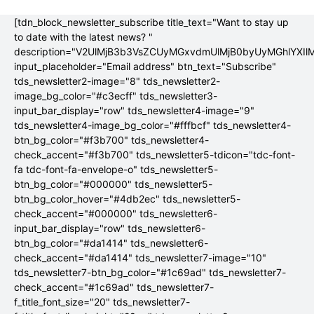
[tdn_block_newsletter_subscribe title_text="Want to stay up
to date with the latest news? "
description="V2UlMjB3b3VsZCUyMGxvdmUlMjB0byUyMGhlYX
input_placeholder="Email address" btn_text="Subscribe"
tds_newsletter2-image="8" tds_newsletter2-
image_bg_color="#c3ecff" tds_newsletter3-
input_bar_display="row" tds_newsletter4-image="9"
tds_newsletter4-image_bg_color="#fffbcf" tds_newsletter4-
btn_bg_color="#f3b700" tds_newsletter4-
check_accent="#f3b700" tds_newsletter5-tdicon="tdc-font-
fa tdc-font-fa-envelope-o" tds_newsletter5-
btn_bg_color="#000000" tds_newsletter5-
btn_bg_color_hover="#4db2ec" tds_newsletter5-
check_accent="#000000" tds_newsletter6-
input_bar_display="row" tds_newsletter6-
btn_bg_color="#da1414" tds_newsletter6-
check_accent="#da1414" tds_newsletter7-image="10"
tds_newsletter7-btn_bg_color="#1c69ad" tds_newsletter7-
check_accent="#1c69ad" tds_newsletter7-
f_title_font_size="20" tds_newsletter7-