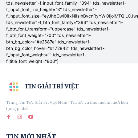
tds_newsletter1-f_input_font_family="394" tds_newsletter1-
f_input_font_line_height="3" tds_newsletter1-
f_input_font_size="eyJhbGwiOiIxNiIsInBvcnRyYWl0IjoiMTQiLCJw
tds_newsletter1-f_btn_font_family="394" tds_newsletter1-
f_btn_font_transform="uppercase" tds_newsletter1-
f_btn_font_weight="700" tds_newsletter1-
btn_bg_color="#e2687e" tds_newsletter1-
btn_bg_color_hover="#172842" tds_newsletter1-
f_input_font_weight="" tds_newsletter1-
f_title_font_weight="800"]
TIN GIẢI TRÍ VIỆT
Trang Tin Tức Giải Trí Việt Nam - Tin tức và báo mới tin mới liên
tục cập nhất.
TIN MỚI NHẤT