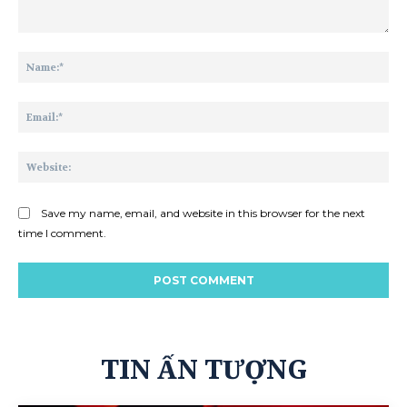
Comment:
Na
Ema
Web
Save my name, email, and website in this browser for the next
time I comment.
TIN ẤN TƯỢNG