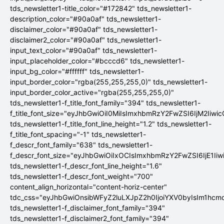
tds_newsletter1-title_color="#172842" tds_newsletter1-
description_color="#90a0af" tds_newsletter1-
disclaimer_color="#90a0af" tds_newsletter1-
disclaimer2_color="#90a0af" tds_newsletter1-
input_text_color="#90a0af" tds_newsletter1-
input_placeholder_color="#bcccd6" tds_newsletter1-
input_bg_color="#ffffff" tds_newsletter1-
input_border_color="rgba(255,255,255,0)" tds_newsletter1-
input_border_color_active="rgba(255,255,255,0)"
tds_newsletter1-f_title_font_family="394" tds_newsletter1-
f_title_font_size="eyJhbGwiOiI0MiIsImxhbmRzY2FwZSI6IjM2Iiwi
tds_newsletter1-f_title_font_line_height="1.2" tds_newsletter1-
f_title_font_spacing="-1" tds_newsletter1-
f_descr_font_family="638" tds_newsletter1-
f_descr_font_size="eyJhbGwiOiIxOCIsImxhbmRzY2FwZSI6IjE1Ii
tds_newsletter1-f_descr_font_line_height="1.6"
tds_newsletter1-f_descr_font_weight="700"
content_align_horizontal="content-horiz-center"
tdc_css="eyJhbGwiOnsibWFyZ2luLXJpZ2h0IjoiYXV0byIsIm1hc
tds_newsletter1-f_disclaimer_font_family="394"
tds_newsletter1-f_disclaimer2_font_family="394"