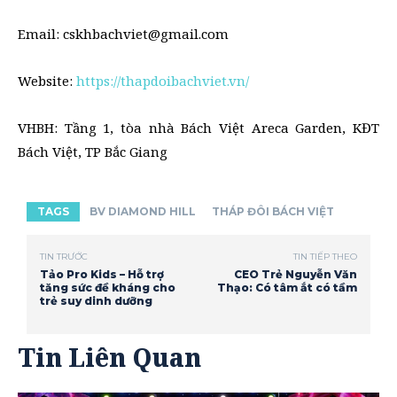
Email: cskhbachviet@gmail.com
Website:
https://thapdoibachviet.vn/
VHBH: Tầng 1, tòa nhà Bách Việt Areca Garden, KĐT
Bách Việt, TP Bắc Giang
TAGS
BV DIAMOND HILL
THÁP ĐÔI BÁCH VIỆT
TIN TRƯỚC
TIN TIẾP THEO
Tảo Pro Kids – Hỗ trợ
CEO Trẻ Nguyễn Văn
tăng sức đề kháng cho
Thạo: Có tâm ắt có tầm
trẻ suy dinh dưỡng
Tin Liên Quan