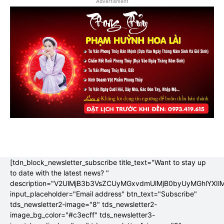
Advertisment
[tdn_block_newsletter_subscribe title_text="Want to stay up
to date with the latest news? "
description="V2UlMjB3b3VsZCUyMGxvdmUlMjB0byUyMGhlYX
input_placeholder="Email address" btn_text="Subscribe"
tds_newsletter2-image="8" tds_newsletter2-
image_bg_color="#c3ecff" tds_newsletter3-