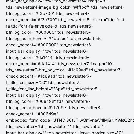
input_bar_display="row" tds_newsletter4-image="9"
tds_newsletter4-image_bg_color="#fffbcf" tds_newsletter4-
btn_bg_color="#f3b700" tds_newsletter4-
check_accent="#f3b700" tds_newsletter5-tdicon="tdc-font-
fa tdc-font-fa-envelope-o" tds_newsletter5-
btn_bg_color="#000000" tds_newsletter5-
btn_bg_color_hover="#4db2ec" tds_newsletter5-
check_accent="#000000" tds_newsletter6-
input_bar_display="row" tds_newsletter6-
btn_bg_color="#da1414" tds_newsletter6-
check_accent="#da1414" tds_newsletter7-image="10"
tds_newsletter7-btn_bg_color="#1c69ad" tds_newsletter7-
check_accent="#1c69ad" tds_newsletter7-
f_title_font_size="20" tds_newsletter7-
f_title_font_line_height="28px" tds_newsletter8-
input_bar_display="row" tds_newsletter8-
btn_bg_color="#00649e" tds_newsletter8-
btn_bg_color_hover="#21709e" tds_newsletter8-
check_accent="#00649e"
embedded_form_code="JTNDIS0tJTIwQmVnaW4lMjBNYWlsQ2
tds_newsletter="tds_newsletter1" tds_newsletter1-
input_bar_display="" tds_newsletter1-input_border_size="0"