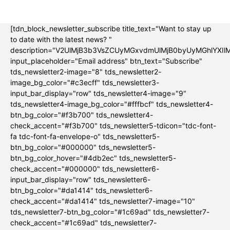
[tdn_block_newsletter_subscribe title_text="Want to stay up
to date with the latest news? "
description="V2UlMjB3b3VsZCUyMGxvdmUlMjB0byUyMGhlYX
input_placeholder="Email address" btn_text="Subscribe"
tds_newsletter2-image="8" tds_newsletter2-
image_bg_color="#c3ecff" tds_newsletter3-
input_bar_display="row" tds_newsletter4-image="9"
tds_newsletter4-image_bg_color="#fffbcf" tds_newsletter4-
btn_bg_color="#f3b700" tds_newsletter4-
check_accent="#f3b700" tds_newsletter5-tdicon="tdc-font-
fa tdc-font-fa-envelope-o" tds_newsletter5-
btn_bg_color="#000000" tds_newsletter5-
btn_bg_color_hover="#4db2ec" tds_newsletter5-
check_accent="#000000" tds_newsletter6-
input_bar_display="row" tds_newsletter6-
btn_bg_color="#da1414" tds_newsletter6-
check_accent="#da1414" tds_newsletter7-image="10"
tds_newsletter7-btn_bg_color="#1c69ad" tds_newsletter7-
check_accent="#1c69ad" tds_newsletter7-