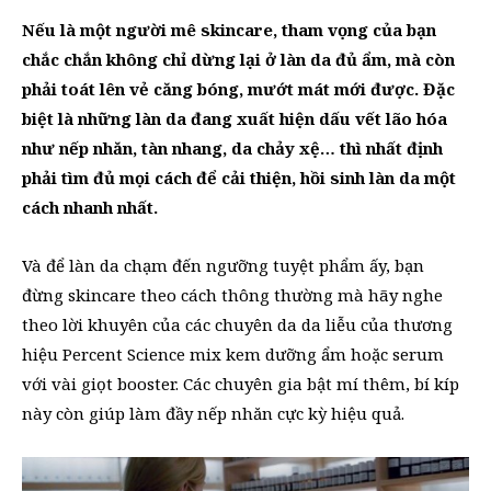
Nếu là một người mê skincare, tham vọng của bạn
chắc chắn không chỉ dừng lại ở làn da đủ ẩm, mà còn
phải toát lên vẻ căng bóng, mướt mát mới được. Đặc
biệt là những làn da đang xuất hiện dấu vết lão hóa
như nếp nhăn, tàn nhang, da chảy xệ… thì nhất định
phải tìm đủ mọi cách để cải thiện, hồi sinh làn da một
cách nhanh nhất.
Và để làn da chạm đến ngưỡng tuyệt phẩm ấy, bạn
đừng skincare theo cách thông thường mà hãy nghe
theo lời khuyên của các chuyên da da liễu của thương
hiệu Percent Science mix kem dưỡng ẩm hoặc serum
với vài giọt booster. Các chuyên gia bật mí thêm, bí kíp
này còn giúp làm đầy nếp nhăn cực kỳ hiệu quả.