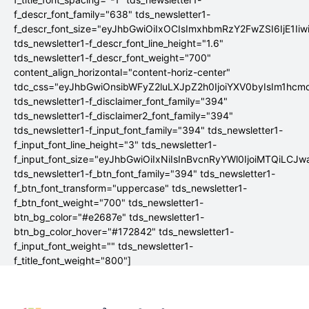
f_descr_font_family="638" tds_newsletter1-
f_descr_font_size="eyJhbGwiOiIxOCIsImxhbmRzY2FwZSI6IjE1Ii
tds_newsletter1-f_descr_font_line_height="1.6"
tds_newsletter1-f_descr_font_weight="700"
content_align_horizontal="content-horiz-center"
tdc_css="eyJhbGwiOnsibWFyZ2luLXJpZ2h0IjoiYXV0byIsIm1hc
tds_newsletter1-f_disclaimer_font_family="394"
tds_newsletter1-f_disclaimer2_font_family="394"
tds_newsletter1-f_input_font_family="394" tds_newsletter1-
f_input_font_line_height="3" tds_newsletter1-
f_input_font_size="eyJhbGwiOiIxNiIsInBvcnRyYWl0IjoiMTQiLCJw
tds_newsletter1-f_btn_font_family="394" tds_newsletter1-
f_btn_font_transform="uppercase" tds_newsletter1-
f_btn_font_weight="700" tds_newsletter1-
btn_bg_color="#e2687e" tds_newsletter1-
btn_bg_color_hover="#172842" tds_newsletter1-
f_input_font_weight="" tds_newsletter1-
f_title_font_weight="800"]