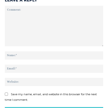
LEAVE A REPLY
Comment:
Na
Ema
Web
Save my name, email, and website in this browser for the next
time I comment.