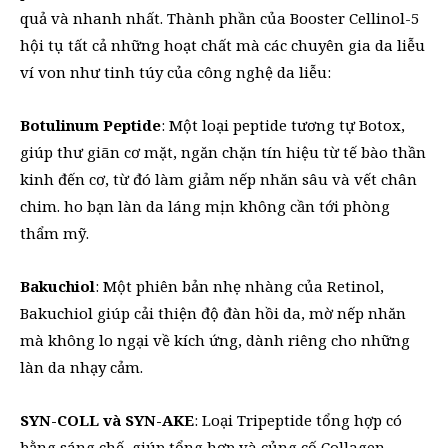
quả và nhanh nhất. Thành phần của Booster Cellinol-5
hội tụ tất cả những hoạt chất mà các chuyên gia da liễu
ví von như tinh túy của công nghệ da liễu:
Botulinum Peptide
: Một loại peptide tương tự Botox,
giúp thư giãn cơ mặt, ngăn chặn tín hiệu từ tế bào thần
kinh đến cơ, từ đó làm giảm nếp nhăn sâu và vết chân
chim. ho bạn làn da láng mịn không cần tới phòng
thẩm mỹ.
Bakuchiol
: Một phiên bản nhẹ nhàng của Retinol,
Bakuchiol giúp cải thiện độ đàn hồi da, mờ nếp nhăn
mà không lo ngại về kích ứng, dành riêng cho những
làn da nhạy cảm.
SYN-COLL và SYN-AKE
: Loại Tripeptide tổng hợp có
bằng sáng chế, giúp tổng hợp và củng cố Collagen