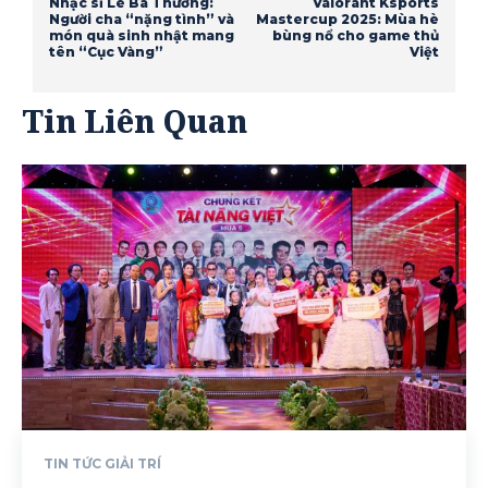
Nhạc sĩ Lê Bá Thường:
Valorant Ksports
Người cha “nặng tình” và
Mastercup 2025: Mùa hè
món quà sinh nhật mang
bùng nổ cho game thủ
tên “Cục Vàng”
Việt
Tin Liên Quan
TIN TỨC GIẢI TRÍ