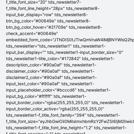
f_title_font_size="20" tds_newsletter7-
f_title_font_line_height="28px" tds_newsletter8-
input_bar_display="row" tds_newsletter8-
btn_bg_color="#00649e" tds_newsletter8-
btn_bg_color_hover="#21709e" tds_newsletter8-
check_accent="#00649e"
embedded_form_code="JTNDIS0tJTIwQmVnaW4lMjBNYWlsQ2
tds_newsletter="tds_newsletter1" tds_newsletter1-
input_bar_display="" tds_newsletter1-input_border_size="0"
tds_newsletter1-title_color="#172842" tds_newsletter1-
description_color="#90a0af" tds_newsletter1-
disclaimer_color="#90a0af" tds_newsletter1-
disclaimer2_color="#90a0af" tds_newsletter1-
input_text_color="#90a0af" tds_newsletter1-
input_placeholder_color="#bcccd6" tds_newsletter1-
input_bg_color="#ffffff" tds_newsletter1-
input_border_color="rgba(255,255,255,0)" tds_newsletter1-
input_border_color_active="rgba(255,255,255,0)"
tds_newsletter1-f_title_font_family="394" tds_newsletter1-
f_title_font_size="eyJhbGwiOiI0MiIsImxhbmRzY2FwZSI6IjM2Iiwi
tds_newsletter1-f_title_font_line_height="1.2" tds_newsletter1-
f_title_font_spacing="-1" tds_newsletter1-