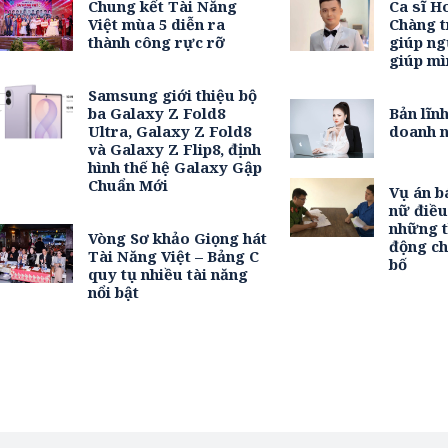
Chung kết Tài Năng
Ca sĩ H
Việt mùa 5 diễn ra
Chàng t
thành công rực rỡ
giúp ng
giúp mì
Samsung giới thiệu bộ
ba Galaxy Z Fold8
Bản lĩn
Ultra, Galaxy Z Fold8
doanh n
và Galaxy Z Flip8, định
hình thế hệ Galaxy Gập
Chuẩn Mới
Vụ án b
nữ điề
những t
Vòng Sơ khảo Giọng hát
động c
Tài Năng Việt – Bảng C
bố
quy tụ nhiều tài năng
nổi bật