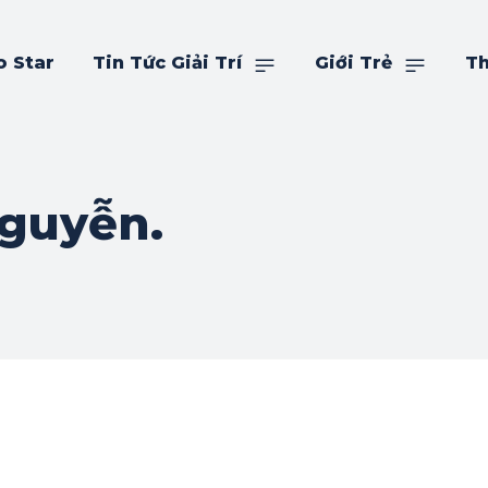
o Star
Tin Tức Giải Trí
Giới Trẻ
Th
guyễn.