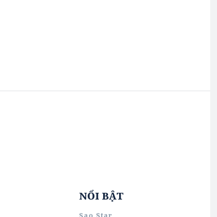
NỔI BẬT
Sao Star