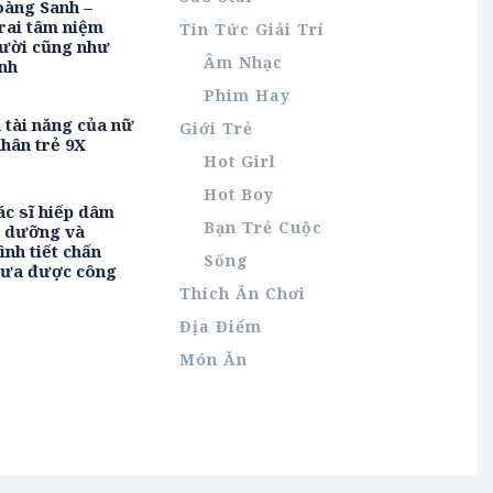
oàng Sanh –
rai tâm niệm
Tin Tức Giải Trí
ười cũng như
Âm Nhạc
nh
Phim Hay
h tài năng của nữ
Giới Trẻ
hân trẻ 9X
Hot Girl
Hot Boy
ác sĩ hiếp dâm
Bạn Trẻ Cuộc
u dưỡng và
ình tiết chấn
Sống
hưa được công
Thích Ăn Chơi
Địa Điểm
Món Ăn