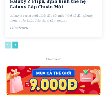
Galaxy Z Flip8, định hình thế hệ
Galaxy Gập Chuẩn Mới
Galaxy Z series mới đánh dấu cột mốc 7 thế hệ tiên phong
trong phân khúc điện thoại gập, mang...
22/07/2026
Advertisment