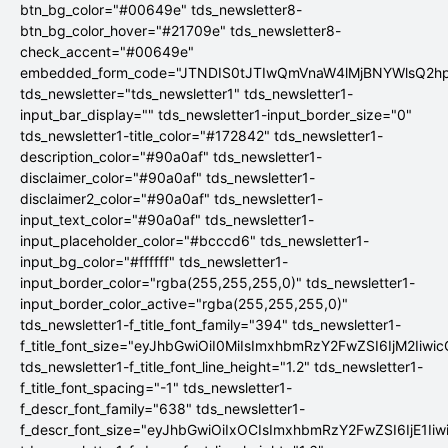
btn_bg_color="#00649e" tds_newsletter8-
btn_bg_color_hover="#21709e" tds_newsletter8-
check_accent="#00649e"
embedded_form_code="JTNDIS0tJTIwQmVnaW4lMjBNYWlsQ2
tds_newsletter="tds_newsletter1" tds_newsletter1-
input_bar_display="" tds_newsletter1-input_border_size="0"
tds_newsletter1-title_color="#172842" tds_newsletter1-
description_color="#90a0af" tds_newsletter1-
disclaimer_color="#90a0af" tds_newsletter1-
disclaimer2_color="#90a0af" tds_newsletter1-
input_text_color="#90a0af" tds_newsletter1-
input_placeholder_color="#bcccd6" tds_newsletter1-
input_bg_color="#ffffff" tds_newsletter1-
input_border_color="rgba(255,255,255,0)" tds_newsletter1-
input_border_color_active="rgba(255,255,255,0)"
tds_newsletter1-f_title_font_family="394" tds_newsletter1-
f_title_font_size="eyJhbGwiOiI0MiIsImxhbmRzY2FwZSI6IjM2Iiwi
tds_newsletter1-f_title_font_line_height="1.2" tds_newsletter1-
f_title_font_spacing="-1" tds_newsletter1-
f_descr_font_family="638" tds_newsletter1-
f_descr_font_size="eyJhbGwiOiIxOCIsImxhbmRzY2FwZSI6IjE1Ii