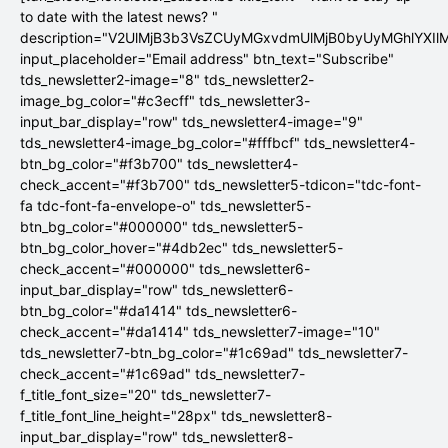
to date with the latest news? "
description="V2UlMjB3b3VsZCUyMGxvdmUlMjB0byUyMGhlYX
input_placeholder="Email address" btn_text="Subscribe"
tds_newsletter2-image="8" tds_newsletter2-
image_bg_color="#c3ecff" tds_newsletter3-
input_bar_display="row" tds_newsletter4-image="9"
tds_newsletter4-image_bg_color="#fffbcf" tds_newsletter4-
btn_bg_color="#f3b700" tds_newsletter4-
check_accent="#f3b700" tds_newsletter5-tdicon="tdc-font-
fa tdc-font-fa-envelope-o" tds_newsletter5-
btn_bg_color="#000000" tds_newsletter5-
btn_bg_color_hover="#4db2ec" tds_newsletter5-
check_accent="#000000" tds_newsletter6-
input_bar_display="row" tds_newsletter6-
btn_bg_color="#da1414" tds_newsletter6-
check_accent="#da1414" tds_newsletter7-image="10"
tds_newsletter7-btn_bg_color="#1c69ad" tds_newsletter7-
check_accent="#1c69ad" tds_newsletter7-
f_title_font_size="20" tds_newsletter7-
f_title_font_line_height="28px" tds_newsletter8-
input_bar_display="row" tds_newsletter8-