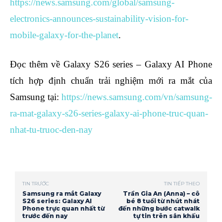
https://news.samsung.com/global/samsung-
electronics-announces-sustainability-vision-for-
mobile-galaxy-for-the-planet
.
Đọc thêm về Galaxy S26 series – Galaxy AI Phone
tích hợp định chuẩn trải nghiệm mới ra mắt của
Samsung tại:
https://news.samsung.com/vn/samsung-
ra-mat-galaxy-s26-series-galaxy-ai-phone-truc-quan-
nhat-tu-truoc-den-nay
TIN TRƯỚC
TIN TIẾP THEO
Samsung ra mắt Galaxy
Trần Gia An (Anna) – cô
S26 series: Galaxy AI
bé 8 tuổi từ nhút nhát
Phone trực quan nhất từ
đến những bước catwalk
trước đến nay
tự tin trên sân khấu