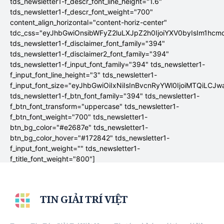
tds_newsletter1-f_descr_font_line_height="1.6"
tds_newsletter1-f_descr_font_weight="700"
content_align_horizontal="content-horiz-center"
tdc_css="eyJhbGwiOnsibWFyZ2luLXJpZ2h0IjoiYXV0byIsIm1hc
tds_newsletter1-f_disclaimer_font_family="394"
tds_newsletter1-f_disclaimer2_font_family="394"
tds_newsletter1-f_input_font_family="394" tds_newsletter1-
f_input_font_line_height="3" tds_newsletter1-
f_input_font_size="eyJhbGwiOiIxNiIsInBvcnRyYWl0IjoiMTQiLCJw
tds_newsletter1-f_btn_font_family="394" tds_newsletter1-
f_btn_font_transform="uppercase" tds_newsletter1-
f_btn_font_weight="700" tds_newsletter1-
btn_bg_color="#e2687e" tds_newsletter1-
btn_bg_color_hover="#172842" tds_newsletter1-
f_input_font_weight="" tds_newsletter1-
f_title_font_weight="800"]
TIN GIẢI TRÍ VIỆT