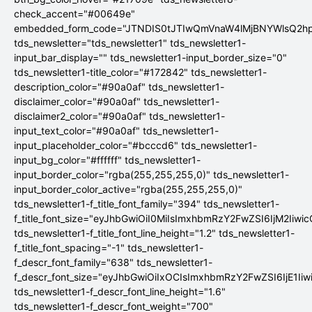
check_accent="#00649e"
embedded_form_code="JTNDIS0tJTIwQmVnaW4lMjBNYWlsQ2
tds_newsletter="tds_newsletter1" tds_newsletter1-
input_bar_display="" tds_newsletter1-input_border_size="0"
tds_newsletter1-title_color="#172842" tds_newsletter1-
description_color="#90a0af" tds_newsletter1-
disclaimer_color="#90a0af" tds_newsletter1-
disclaimer2_color="#90a0af" tds_newsletter1-
input_text_color="#90a0af" tds_newsletter1-
input_placeholder_color="#bcccd6" tds_newsletter1-
input_bg_color="#ffffff" tds_newsletter1-
input_border_color="rgba(255,255,255,0)" tds_newsletter1-
input_border_color_active="rgba(255,255,255,0)"
tds_newsletter1-f_title_font_family="394" tds_newsletter1-
f_title_font_size="eyJhbGwiOiI0MiIsImxhbmRzY2FwZSI6IjM2Iiwi
tds_newsletter1-f_title_font_line_height="1.2" tds_newsletter1-
f_title_font_spacing="-1" tds_newsletter1-
f_descr_font_family="638" tds_newsletter1-
f_descr_font_size="eyJhbGwiOiIxOCIsImxhbmRzY2FwZSI6IjE1Ii
tds_newsletter1-f_descr_font_line_height="1.6"
tds_newsletter1-f_descr_font_weight="700"