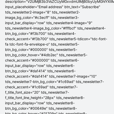
description="V2UlMjB3b3VsZCUyMGxvdmUlMjB0byUyMGhlYX
input_placeholder="Email address" btn_text="Subscribe"
tds_newsletter2-image="8" tds_newsletter2-
image_bg_color="#c3ecff" tds_newsletter3-
input_bar_display="row" tds_newsletter4-image="9"
tds_newsletter4-image_bg_color="#fffbcf" tds_newsletter4-
btn_bg_color="#f3b700" tds_newsletter4-
check_accent="#f3b700" tds_newsletter5-tdicon="tdc-font-
fa tdc-font-fa-envelope-o" tds_newsletter5-
btn_bg_color="#000000" tds_newsletter5-
btn_bg_color_hover="#4db2ec" tds_newsletter5-
check_accent="#000000" tds_newsletter6-
input_bar_display="row" tds_newsletter6-
btn_bg_color="#da1414" tds_newsletter6-
check_accent="#da1414" tds_newsletter7-image="10"
tds_newsletter7-btn_bg_color="#1c69ad" tds_newsletter7-
check_accent="#1c69ad" tds_newsletter7-
f_title_font_size="20" tds_newsletter7-
f_title_font_line_height="28px" tds_newsletter8-
input_bar_display="row" tds_newsletter8-
btn_bg_color="#00649e" tds_newsletter8-
btn_bg_color_hover="#21709e" tds_newsletter8-