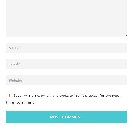
Comment:
Na
Ema
Web
Save my name, email, and website in this browser for the next
time I comment.