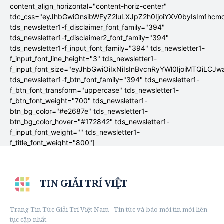
content_align_horizontal="content-horiz-center"
tdc_css="eyJhbGwiOnsibWFyZ2luLXJpZ2h0IjoiYXV0byIsIm1hc
tds_newsletter1-f_disclaimer_font_family="394"
tds_newsletter1-f_disclaimer2_font_family="394"
tds_newsletter1-f_input_font_family="394" tds_newsletter1-
f_input_font_line_height="3" tds_newsletter1-
f_input_font_size="eyJhbGwiOiIxNiIsInBvcnRyYWl0IjoiMTQiLCJw
tds_newsletter1-f_btn_font_family="394" tds_newsletter1-
f_btn_font_transform="uppercase" tds_newsletter1-
f_btn_font_weight="700" tds_newsletter1-
btn_bg_color="#e2687e" tds_newsletter1-
btn_bg_color_hover="#172842" tds_newsletter1-
f_input_font_weight="" tds_newsletter1-
f_title_font_weight="800"]
TIN GIẢI TRÍ VIỆT
Trang Tin Tức Giải Trí Việt Nam - Tin tức và báo mới tin mới liên
tục cập nhất.