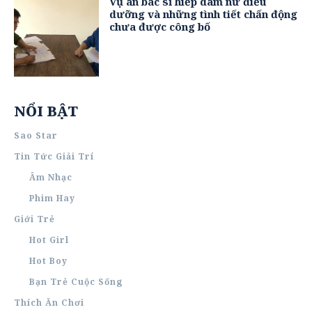
Vụ án bác sĩ hiếp dâm nữ điều
dưỡng và những tình tiết chấn động
chưa được công bố
NỔI BẬT
Sao Star
Tin Tức Giải Trí
Âm Nhạc
Phim Hay
Giới Trẻ
Hot Girl
Hot Boy
Bạn Trẻ Cuộc Sống
Thích Ăn Chơi