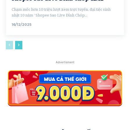
Chạm mốc hơn 10 triệu lượt xem trực tuyến, đại tiệc sinh
nhật 10 năm “Shopee Sao Live Đỉnh Chóp...
16/12/2025
Advertisment