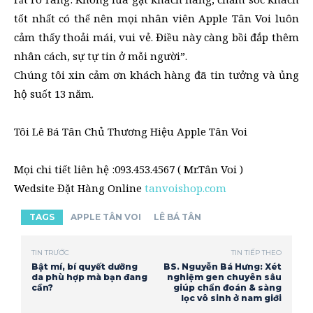
tốt nhất có thể nên mọi nhân viên Apple Tân Voi luôn
cảm thấy thoải mái, vui vẻ. Điều này càng bồi đắp thêm
nhân cách, sự tự tin ở mỗi người”.
Chúng tôi xin cảm ơn khách hàng đã tin tưởng và ủng
hộ suốt 13 năm.
Tôi Lê Bá Tân
Chủ Thương Hiệu Apple Tân Voi
Mọi chi tiết liên hệ :
093.453.4567 ( Mr.Tân Voi )
Wedsite Đặt Hàng Online
tanvoishop.com
TAGS
APPLE TÂN VOI
LÊ BÁ TÂN
TIN TRƯỚC
TIN TIẾP THEO
Bật mí, bí quyết dưỡng
BS. Nguyễn Bá Hưng: Xét
da phù hợp mà bạn đang
nghiệm gen chuyên sâu
cần?
giúp chẩn đoán & sàng
lọc vô sinh ở nam giới