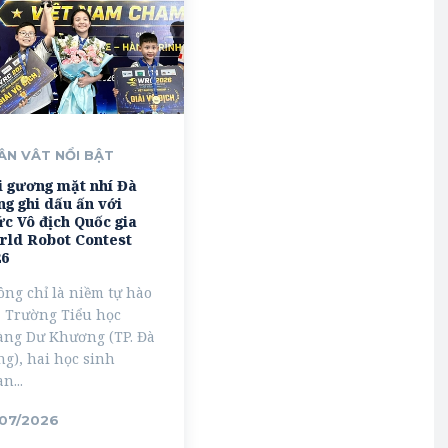
ÂN VÂT NỔI BẬT
i gương mặt nhí Đà
g ghi dấu ấn với
c Vô địch Quốc gia
rld Robot Contest
26
ng chỉ là niềm tự hào
 Trường Tiểu học
àng Dư Khương (TP. Đà
g), hai học sinh
n...
/07/2026