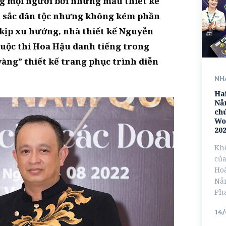
ng mọi người bởi những mẫu thiết kế
 sắc dân tộc nhưng không kém phần
t kịp xu hướng, nhà thiết kế Nguyễn
cuộc thi Hoa Hậu danh tiếng trong
àng” thiết kế trang phục trình diễn
NH
Ha
Nẵn
chứ
Wo
20
Khô
của
Ho
Nẵn
Pha
14