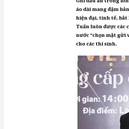
Ghi dấu ấn trong lò
áo dài mang đậm bản
hiện đại, tinh tế, bắ
Tuấn luôn được các 
nước “chọn mặt gửi v
cho các thí sinh.