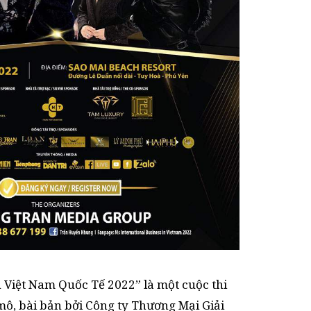
Việt Nam Quốc Tế 2022” là một cuộc thi
mô, bài bản bởi Công ty Thương Mại Giải