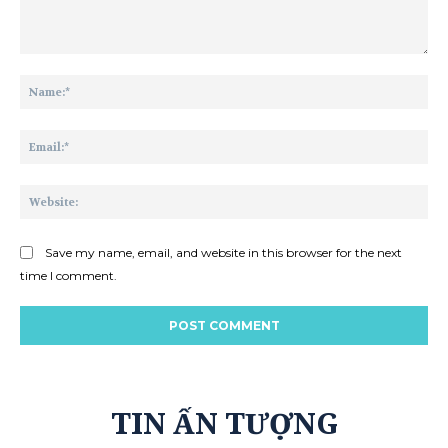
Comment:
Na
Ema
Web
Save my name, email, and website in this browser for the next
time I comment.
TIN ẤN TƯỢNG