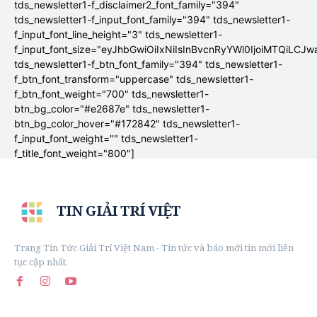
tds_newsletter1-f_disclaimer2_font_family="394"
tds_newsletter1-f_input_font_family="394" tds_newsletter1-
f_input_font_line_height="3" tds_newsletter1-
f_input_font_size="eyJhbGwiOiIxNiIsInBvcnRyYWl0IjoiMTQiLCJw
tds_newsletter1-f_btn_font_family="394" tds_newsletter1-
f_btn_font_transform="uppercase" tds_newsletter1-
f_btn_font_weight="700" tds_newsletter1-
btn_bg_color="#e2687e" tds_newsletter1-
btn_bg_color_hover="#172842" tds_newsletter1-
f_input_font_weight="" tds_newsletter1-
f_title_font_weight="800"]
TIN GIẢI TRÍ VIỆT
Trang Tin Tức Giải Trí Việt Nam - Tin tức và báo mới tin mới liên
tục cập nhất.