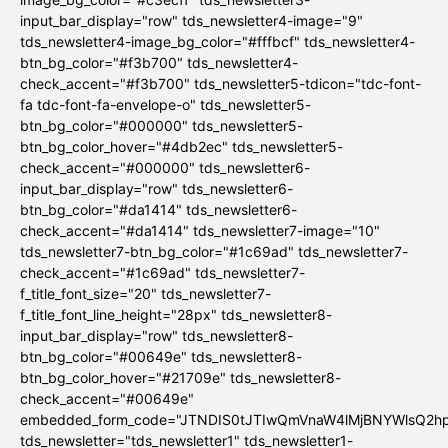
input_bar_display="row" tds_newsletter4-image="9"
tds_newsletter4-image_bg_color="#fffbcf" tds_newsletter4-
btn_bg_color="#f3b700" tds_newsletter4-
check_accent="#f3b700" tds_newsletter5-tdicon="tdc-font-
fa tdc-font-fa-envelope-o" tds_newsletter5-
btn_bg_color="#000000" tds_newsletter5-
btn_bg_color_hover="#4db2ec" tds_newsletter5-
check_accent="#000000" tds_newsletter6-
input_bar_display="row" tds_newsletter6-
btn_bg_color="#da1414" tds_newsletter6-
check_accent="#da1414" tds_newsletter7-image="10"
tds_newsletter7-btn_bg_color="#1c69ad" tds_newsletter7-
check_accent="#1c69ad" tds_newsletter7-
f_title_font_size="20" tds_newsletter7-
f_title_font_line_height="28px" tds_newsletter8-
input_bar_display="row" tds_newsletter8-
btn_bg_color="#00649e" tds_newsletter8-
btn_bg_color_hover="#21709e" tds_newsletter8-
check_accent="#00649e"
embedded_form_code="JTNDIS0tJTIwQmVnaW4lMjBNYWlsQ2
tds_newsletter="tds_newsletter1" tds_newsletter1-