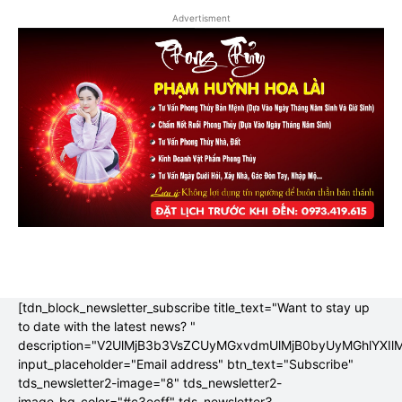
Advertisment
[tdn_block_newsletter_subscribe title_text="Want to stay up
to date with the latest news? "
description="V2UlMjB3b3VsZCUyMGxvdmUlMjB0byUyMGhlYX
input_placeholder="Email address" btn_text="Subscribe"
tds_newsletter2-image="8" tds_newsletter2-
image_bg_color="#c3ecff" tds_newsletter3-