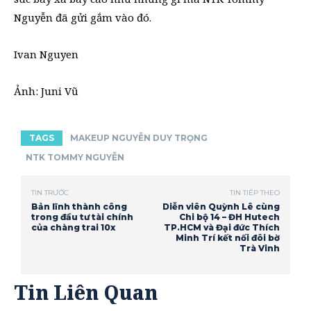
Nguyễn đã gửi gắm vào đó.
Ivan Nguyen
Ảnh: Juni Vũ
TAGS
MAKEUP NGUYỄN DUY TRỌNG
NTK TOMMY NGUYỄN
TIN TRƯỚC
TIN TIẾP THEO
Bản lĩnh thành công
Diễn viên Quỳnh Lê cùng
trong đầu tư tài chính
Chi bộ 14 – ĐH Hutech
của chàng trai 10x
TP.HCM và Đại đức Thích
Minh Trí kết nối đôi bờ
Trà Vinh
Tin Liên Quan