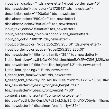
input_bar_display="" tds_newsletter1-input_border_size="0"
tds_newsletter1-title_color="#172842" tds_newsletter1-
description_color="#90a0af" tds_newsletter1-
disclaimer_color="#90a0af" tds_newsletter1-
disclaimer2_color="#90a0af" tds_newsletter1-
input_text_color="#90a0af" tds_newsletter1-
input_placeholder_color="#bcccd6" tds_newsletter1-
input_bg_color="#ffffff" tds_newsletter1-
input_border_color="rgba(255,255,255,0)" tds_newsletter1-
input_border_color_active="rgba(255,255,255,0)"
tds_newsletter1-f_title_font_family="394" tds_newsletter1-
f_title_font_size="eyJhbGwiOiI0MiIsImxhbmRzY2FwZSI6IjM2Iiwi
tds_newsletter1-f_title_font_line_height="1.2" tds_newsletter1-
f_title_font_spacing="-1" tds_newsletter1-
f_descr_font_family="638" tds_newsletter1-
f_descr_font_size="eyJhbGwiOiIxOCIsImxhbmRzY2FwZSI6IjE1Ii
tds_newsletter1-f_descr_font_line_height="1.6"
tds_newsletter1-f_descr_font_weight="700"
content_align_horizontal="content-horiz-center"
tdc_css="eyJhbGwiOnsibWFyZ2luLXJpZ2h0IjoiYXV0byIsIm1hc
tds_newsletter1-f_disclaimer_font_family="394"