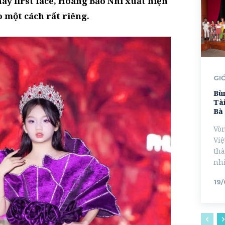
ay first face, Hoàng Bảo Nhi xuất hiện
o một cách rất riêng.
GI
Bù
Tài
Bà
Vòn
Việ
thà
nhi
19