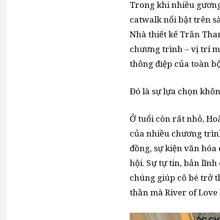
Trong khi nhiều gươn
catwalk nổi bật trên s
Nhà thiết kế Trần Tha
chương trình – vị trí m
thông điệp của toàn b
Đó là sự lựa chọn khô
Ở tuổi còn rất nhỏ, H
của nhiều chương trìn
đồng, sự kiện văn hóa
hội. Sự tự tin, bản lĩn
chúng giúp cô bé trở 
thần mà River of Love 