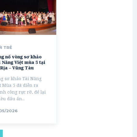
ỚI TRẺ
ng nổ vòng sơ khảo
 Năng Việt mùa 5 tại
 Rịa – Vũng Tàu
g sơ khảo Tài Năng
t Mùa 5 đã diễn ra
nh công rực rỡ, để lại
ều dấu ấn...
/05/2026