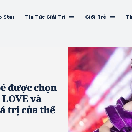
o Star
Tin Tức Giải Trí
Giới Trẻ
Th
bé được chọn
F LOVE và
á trị của thế