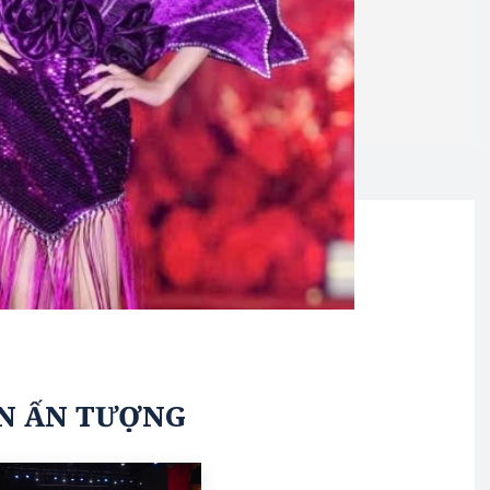
N ẤN TƯỢNG