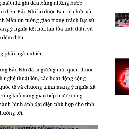
g mặt nhí ghi dấu bằng những bước
àn diễn, Bảo Nhi lại được Ban tổ chức và
nh Mẫn tin tưởng giao trọng trách Đại sứ
ang ý nghĩa kết nối, lan tỏa tinh thần và
ộ đêm diễn.
ng phải ngẫu nhiên.
oàng Bảo Nhi đã là gương mặt quen thuộc
h nghệ thuật lớn, các hoạt động cộng
 quốc tế và chương trình mang ý nghĩa xã
h cùng khả năng giao tiếp trước công
thành hình ảnh đại diện phù hợp cho tinh
hướng tới.