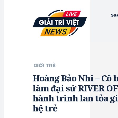
Sa
GIỚI TRẺ
Hoàng Bảo Nhi – Cô 
làm đại sứ RIVER O
hành trình lan tỏa gi
hệ trẻ