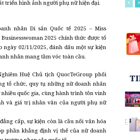
t triển hình ảnh người phụ nữ hiện đại.
oanh nhân Di sản Quốc tế 2025 – Miss
e Businesswoman 2025 chính thức được tổ
o ngày 02/11/2025, đánh dấu một sự kiện
oanh nhân mang tầm vóc toàn cầu.
Nghiêm Huệ Chủ tịch QuocTeGroup phối
T
g tổ chức, quy tụ những nữ doanh nhân
ừ nhiều quốc gia, cùng hành trình tôn vinh
lĩnh và giá trị nhân văn của người phụ nữ
 đẳng cấp, sự kiện còn là cầu nối văn hóa
góp phần khẳng định vị thế của nữ doanh
u trương nhan sắc quốc tế