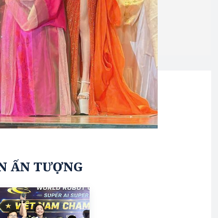
N ẤN TƯỢNG