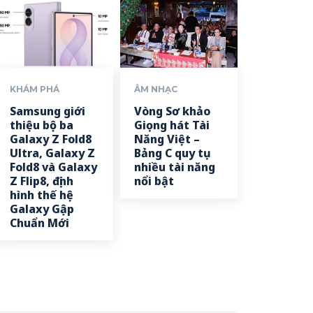
KHÁM PHÁ
ÂM NHẠC
Samsung giới
Vòng Sơ khảo
thiệu bộ ba
Giọng hát Tài
Galaxy Z Fold8
Năng Việt –
Ultra, Galaxy Z
Bảng C quy tụ
Fold8 và Galaxy
nhiều tài năng
Z Flip8, định
nổi bật
hình thế hệ
Galaxy Gập
Chuẩn Mới