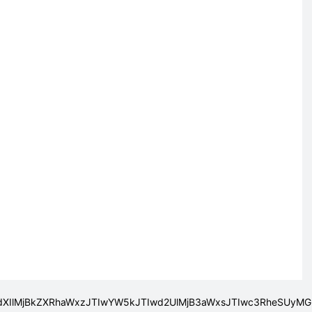
vdXIlMjBkZXRhaWxzJTIwYW5kJTIwd2UlMjB3aWxsJTIwc3RheSUyM