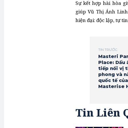
Sự kết hợp hài hòa gi
giúp Vũ Thị Ánh Linh
hiện đại: độc lập, tự 
TIN TRƯỚC
Masteri Pa
Place: Dấu 
tiếp nối vị 
phong và n
quốc tế của
Masterise
Tin Liên