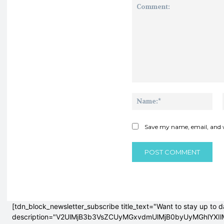
Comment:
Na
Save my name, email, and w
[tdn_block_newsletter_subscribe title_text="Want to stay up to d
description="V2UlMjB3b3VsZCUyMGxvdmUlMjB0byUyMGhlY