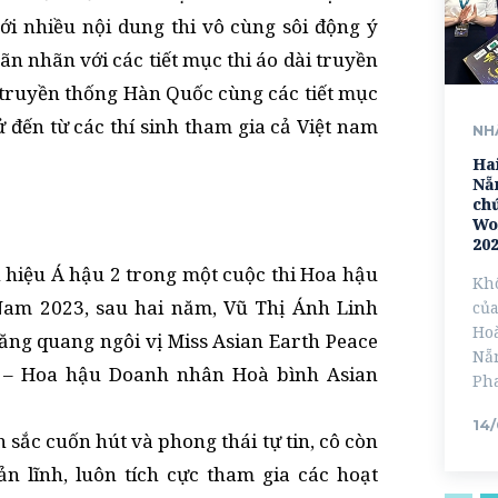
i nhiều nội dung thi vô cùng sôi động ý
n nhãn với các tiết mục thi áo dài truyền
 truyền thống Hàn Quốc cùng các tiết mục
xử đến từ các thí sinh tham gia cả Việt nam
NH
Ha
Nẵn
chứ
Wo
20
 hiệu Á hậu 2 trong một cuộc thi Hoa hậu
Khô
Nam 2023, sau hai năm, Vũ Thị Ánh Linh
của
Ho
đăng quang ngôi vị Miss Asian Earth Peace
Nẵn
 – Hoa hậu Doanh nhân Hoà bình Asian
Pha
14
sắc cuốn hút và phong thái tự tin, cô còn
n lĩnh, luôn tích cực tham gia các hoạt