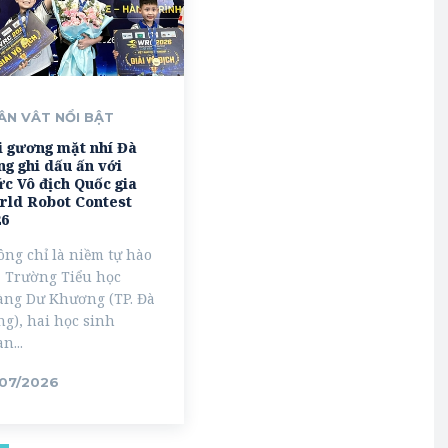
ÂN VÂT NỔI BẬT
i gương mặt nhí Đà
g ghi dấu ấn với
c Vô địch Quốc gia
rld Robot Contest
26
ng chỉ là niềm tự hào
 Trường Tiểu học
àng Dư Khương (TP. Đà
g), hai học sinh
n...
/07/2026