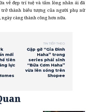
ữa vẻ đẹp trí tuệ và tấm lòng nhân ái đã
 trở thành biểu tượng của người phụ nữ
tin, ngày càng thành công hơn nữa.
TIN TIẾP THEO
rk
Gặp gỡ “Gia Đình
ấn mới
Haha” trong
thế tiên
series phái sinh
ăng lực
“Bữa Cơm Haha”
vừa lên sóng trên
 Homes
Shopee
 Quan