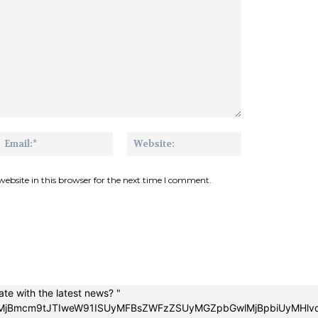
me:*
Email:*
Website:
ebsite in this browser for the next time I comment.
ate with the latest news? "
XIlMjBmcm9tJTIweW91ISUyMFBsZWFzZSUyMGZpbGwlMjBpbiUyMHl