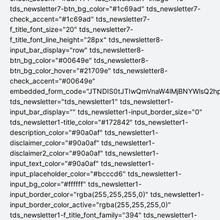
tds_newsletter7-btn_bg_color="#1c69ad" tds_newsletter7-
check_accent="#1c69ad" tds_newsletter7-
f_title_font_size="20" tds_newsletter7-
f_title_font_line_height="28px" tds_newsletter8-
input_bar_display="row" tds_newsletter8-
btn_bg_color="#00649e" tds_newsletter8-
btn_bg_color_hover="#21709e" tds_newsletter8-
check_accent="#00649e"
embedded_form_code="JTNDIS0tJTIwQmVnaW4lMjBNYWlsQ2
tds_newsletter="tds_newsletter1" tds_newsletter1-
input_bar_display="" tds_newsletter1-input_border_size="0"
tds_newsletter1-title_color="#172842" tds_newsletter1-
description_color="#90a0af" tds_newsletter1-
disclaimer_color="#90a0af" tds_newsletter1-
disclaimer2_color="#90a0af" tds_newsletter1-
input_text_color="#90a0af" tds_newsletter1-
input_placeholder_color="#bcccd6" tds_newsletter1-
input_bg_color="#ffffff" tds_newsletter1-
input_border_color="rgba(255,255,255,0)" tds_newsletter1-
input_border_color_active="rgba(255,255,255,0)"
tds_newsletter1-f_title_font_family="394" tds_newsletter1-