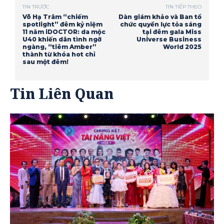
TIN TRƯỚC
TIN TIẾP THEO
Võ Hạ Trâm “chiếm
Dàn giám khảo và Ban tổ
spotlight” đêm kỷ niệm
chức quyền lực tỏa sáng
11 năm iDOCTOR: da mộc
tại đêm gala Miss
U40 khiến dân tình ngỡ
Universe Business
ngàng, “tiêm Amber”
World 2025
thành từ khóa hot chỉ
sau một đêm!
Tin Liên Quan