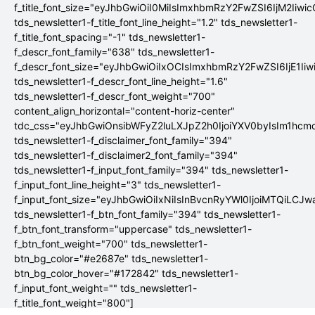
f_title_font_size="eyJhbGwiOiI0MiIsImxhbmRzY2FwZSI6IjM2Iiwi
tds_newsletter1-f_title_font_line_height="1.2" tds_newsletter1-
f_title_font_spacing="-1" tds_newsletter1-
f_descr_font_family="638" tds_newsletter1-
f_descr_font_size="eyJhbGwiOiIxOCIsImxhbmRzY2FwZSI6IjE1Ii
tds_newsletter1-f_descr_font_line_height="1.6"
tds_newsletter1-f_descr_font_weight="700"
content_align_horizontal="content-horiz-center"
tdc_css="eyJhbGwiOnsibWFyZ2luLXJpZ2h0IjoiYXV0byIsIm1hc
tds_newsletter1-f_disclaimer_font_family="394"
tds_newsletter1-f_disclaimer2_font_family="394"
tds_newsletter1-f_input_font_family="394" tds_newsletter1-
f_input_font_line_height="3" tds_newsletter1-
f_input_font_size="eyJhbGwiOiIxNiIsInBvcnRyYWl0IjoiMTQiLCJw
tds_newsletter1-f_btn_font_family="394" tds_newsletter1-
f_btn_font_transform="uppercase" tds_newsletter1-
f_btn_font_weight="700" tds_newsletter1-
btn_bg_color="#e2687e" tds_newsletter1-
btn_bg_color_hover="#172842" tds_newsletter1-
f_input_font_weight="" tds_newsletter1-
f_title_font_weight="800"]