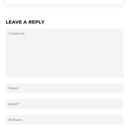
LEAVE A REPLY
Comment:
Na
Ema
Web