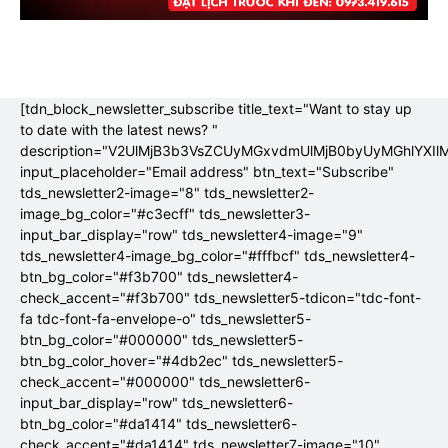
[tdn_block_newsletter_subscribe title_text="Want to stay up
to date with the latest news? "
description="V2UlMjB3b3VsZCUyMGxvdmUlMjB0byUyMGhlYX
input_placeholder="Email address" btn_text="Subscribe"
tds_newsletter2-image="8" tds_newsletter2-
image_bg_color="#c3ecff" tds_newsletter3-
input_bar_display="row" tds_newsletter4-image="9"
tds_newsletter4-image_bg_color="#fffbcf" tds_newsletter4-
btn_bg_color="#f3b700" tds_newsletter4-
check_accent="#f3b700" tds_newsletter5-tdicon="tdc-font-
fa tdc-font-fa-envelope-o" tds_newsletter5-
btn_bg_color="#000000" tds_newsletter5-
btn_bg_color_hover="#4db2ec" tds_newsletter5-
check_accent="#000000" tds_newsletter6-
input_bar_display="row" tds_newsletter6-
btn_bg_color="#da1414" tds_newsletter6-
check_accent="#da1414" tds_newsletter7-image="10"