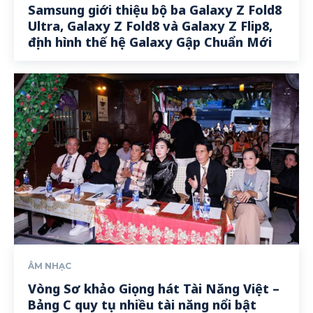
Samsung giới thiệu bộ ba Galaxy Z Fold8
Ultra, Galaxy Z Fold8 và Galaxy Z Flip8,
định hình thế hệ Galaxy Gập Chuẩn Mới
ÂM NHẠC
Vòng Sơ khảo Giọng hát Tài Năng Việt –
Bảng C quy tụ nhiều tài năng nổi bật