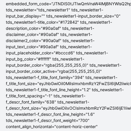
embedded_form_code="JTNDIS0tJTIwQmVnaW4lMjBNYWlsQ2
tds_newsletter="tds_newsletter1" tds_newsletter1-
input_bar_display="" tds_newsletter1-input_border_size="0"
tds_newsletter1-title_color="#172842" tds_newsletter1-
description_color="#90a0af" tds_newsletter1-
disclaimer_color="#90a0af" tds_newsletter1-
disclaimer2_color="#90a0af" tds_newsletter1-
input_text_color="#90a0af" tds_newsletter1-
input_placeholder_color="#bcccd6" tds_newsletter1-
input_bg_color="#ffffff" tds_newsletter1-
input_border_color="rgba(255,255,255,0)" tds_newsletter1-
input_border_color_active="rgba(255,255,255,0)"
tds_newsletter1-f_title_font_family="394" tds_newsletter1-
f_title_font_size="eyJhbGwiOiI0MiIsImxhbmRzY2FwZSI6IjM2Iiwi
tds_newsletter1-f_title_font_line_height="1.2" tds_newsletter1-
f_title_font_spacing="-1" tds_newsletter1-
f_descr_font_family="638" tds_newsletter1-
f_descr_font_size="eyJhbGwiOiIxOCIsImxhbmRzY2FwZSI6IjE1Ii
tds_newsletter1-f_descr_font_line_height="1.6"
tds_newsletter1-f_descr_font_weight="700"
content_align_horizontal="content-horiz-center"