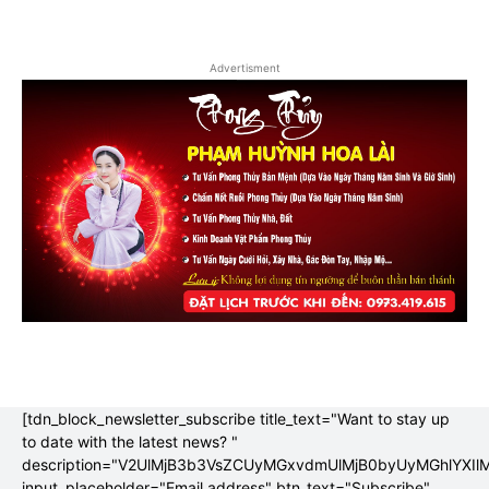
Advertisment
[tdn_block_newsletter_subscribe title_text="Want to stay up
to date with the latest news? "
description="V2UlMjB3b3VsZCUyMGxvdmUlMjB0byUyMGhlYX
input_placeholder="Email address" btn_text="Subscribe"