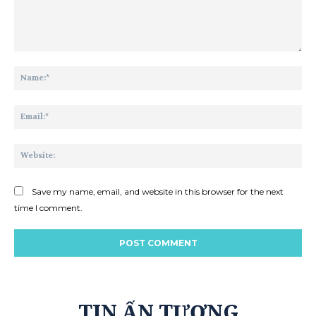
Comment:
Na
Ema
Web
Save my name, email, and website in this browser for the next
time I comment.
TIN ẤN TƯỢNG