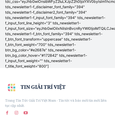
tdc_css="eyJhbGwiOnsibWFyZ2luLXJpZ2h0IjoiYXV0byIsIm1hc
tds_newsletter1-f_disclaimer_font_family="394"
tds_newsletter1-f_disclaimer2_font_family="394"
tds_newsletter1-f_input_font_family="394" tds_newsletter1-
f_input_font_line_height="3" tds_newsletter1-
f_input_font_size="eyJhbGwiOiIxNiIsInBvcnRyYWl0IjoiMTQiLCJw
tds_newsletter1-f_btn_font_family="394" tds_newsletter1-
f_btn_font_transform="uppercase" tds_newsletter1-
f_btn_font_weight="700" tds_newsletter1-
btn_bg_color="#e2687e" tds_newsletter1-
btn_bg_color_hover="#172842" tds_newsletter1-
f_input_font_weight="" tds_newsletter1-
f_title_font_weight="800"]
TIN GIẢI TRÍ VIỆT
Trang Tin Tức Giải Trí Việt Nam - Tin tức và báo mới tin mới liên
tục cập nhất.