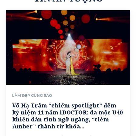
LÀM ĐẸP CÙNG SAO
Võ Hạ Trâm “chiếm spotlight” đêm
kỷ niệm 11 năm iDOCTOR: da mộc U40
khiến dân tình ngỡ ngàng, “tiêm
Amber” thành từ khóa...