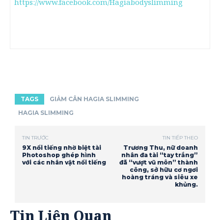
https://www.facebook.com/Hagiabodyslimming
TAGS
GIẢM CÂN HAGIA SLIMMING
HAGIA SLIMMING
TIN TRƯỚC
TIN TIẾP THEO
9X nổi tiếng nhờ biệt tài
Trương Thu, nữ doanh
Photoshop ghép hình
nhân đa tài “tay trắng”
với các nhân vật nổi tiếng
đã “vượt vũ môn” thành
công, sở hữu cơ ngơi
hoàng tráng và siêu xe
khủng.
Tin Liên Quan