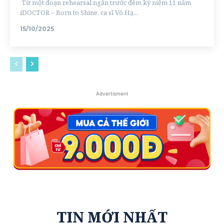
Từ một đoạn rehearsal ngắn trước đêm kỷ niệm 11 năm
iDOCTOR – Born to Shine, ca sĩ Võ Hạ...
15/10/2025
Advertisment
TIN MỚI NHẤT