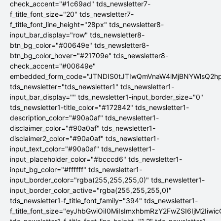
check_accent="#1c69ad" tds_newsletter7-
f_title_font_size="20" tds_newsletter7-
f_title_font_line_height="28px" tds_newsletter8-
input_bar_display="row" tds_newsletter8-
btn_bg_color="#00649e" tds_newsletter8-
btn_bg_color_hover="#21709e" tds_newsletter8-
check_accent="#00649e"
embedded_form_code="JTNDIS0tJTIwQmVnaW4lMjBNYWlsQ2
tds_newsletter="tds_newsletter1" tds_newsletter1-
input_bar_display="" tds_newsletter1-input_border_size="0"
tds_newsletter1-title_color="#172842" tds_newsletter1-
description_color="#90a0af" tds_newsletter1-
disclaimer_color="#90a0af" tds_newsletter1-
disclaimer2_color="#90a0af" tds_newsletter1-
input_text_color="#90a0af" tds_newsletter1-
input_placeholder_color="#bcccd6" tds_newsletter1-
input_bg_color="#ffffff" tds_newsletter1-
input_border_color="rgba(255,255,255,0)" tds_newsletter1-
input_border_color_active="rgba(255,255,255,0)"
tds_newsletter1-f_title_font_family="394" tds_newsletter1-
f_title_font_size="eyJhbGwiOiI0MiIsImxhbmRzY2FwZSI6IjM2Iiwi