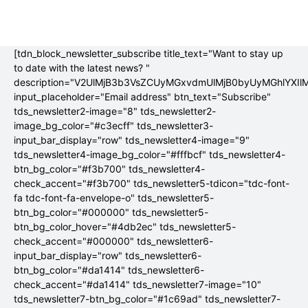
[tdn_block_newsletter_subscribe title_text="Want to stay up
to date with the latest news? "
description="V2UlMjB3b3VsZCUyMGxvdmUlMjB0byUyMGhlYX
input_placeholder="Email address" btn_text="Subscribe"
tds_newsletter2-image="8" tds_newsletter2-
image_bg_color="#c3ecff" tds_newsletter3-
input_bar_display="row" tds_newsletter4-image="9"
tds_newsletter4-image_bg_color="#fffbcf" tds_newsletter4-
btn_bg_color="#f3b700" tds_newsletter4-
check_accent="#f3b700" tds_newsletter5-tdicon="tdc-font-
fa tdc-font-fa-envelope-o" tds_newsletter5-
btn_bg_color="#000000" tds_newsletter5-
btn_bg_color_hover="#4db2ec" tds_newsletter5-
check_accent="#000000" tds_newsletter6-
input_bar_display="row" tds_newsletter6-
btn_bg_color="#da1414" tds_newsletter6-
check_accent="#da1414" tds_newsletter7-image="10"
tds_newsletter7-btn_bg_color="#1c69ad" tds_newsletter7-