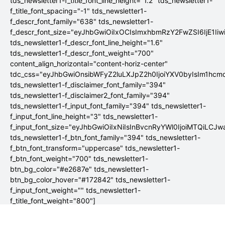
tds_newsletter1-f_title_font_line_height="1.2" tds_newsletter1-
f_title_font_spacing="-1" tds_newsletter1-
f_descr_font_family="638" tds_newsletter1-
f_descr_font_size="eyJhbGwiOiIxOCIsImxhbmRzY2FwZSI6IjE1Ii
tds_newsletter1-f_descr_font_line_height="1.6"
tds_newsletter1-f_descr_font_weight="700"
content_align_horizontal="content-horiz-center"
tdc_css="eyJhbGwiOnsibWFyZ2luLXJpZ2h0IjoiYXV0byIsIm1hc
tds_newsletter1-f_disclaimer_font_family="394"
tds_newsletter1-f_disclaimer2_font_family="394"
tds_newsletter1-f_input_font_family="394" tds_newsletter1-
f_input_font_line_height="3" tds_newsletter1-
f_input_font_size="eyJhbGwiOiIxNiIsInBvcnRyYWl0IjoiMTQiLCJw
tds_newsletter1-f_btn_font_family="394" tds_newsletter1-
f_btn_font_transform="uppercase" tds_newsletter1-
f_btn_font_weight="700" tds_newsletter1-
btn_bg_color="#e2687e" tds_newsletter1-
btn_bg_color_hover="#172842" tds_newsletter1-
f_input_font_weight="" tds_newsletter1-
f_title_font_weight="800"]