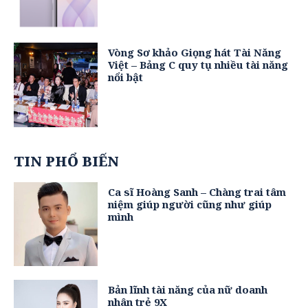
Vòng Sơ khảo Giọng hát Tài Năng
Việt – Bảng C quy tụ nhiều tài năng
nổi bật
TIN PHỔ BIẾN
Ca sĩ Hoàng Sanh – Chàng trai tâm
niệm giúp người cũng như giúp
mình
Bản lĩnh tài năng của nữ doanh
nhân trẻ 9X