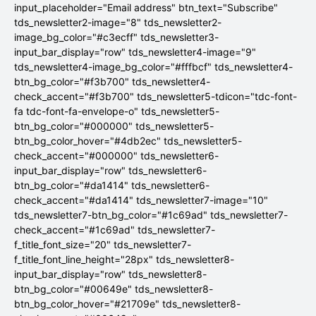
input_placeholder="Email address" btn_text="Subscribe"
tds_newsletter2-image="8" tds_newsletter2-
image_bg_color="#c3ecff" tds_newsletter3-
input_bar_display="row" tds_newsletter4-image="9"
tds_newsletter4-image_bg_color="#fffbcf" tds_newsletter4-
btn_bg_color="#f3b700" tds_newsletter4-
check_accent="#f3b700" tds_newsletter5-tdicon="tdc-font-
fa tdc-font-fa-envelope-o" tds_newsletter5-
btn_bg_color="#000000" tds_newsletter5-
btn_bg_color_hover="#4db2ec" tds_newsletter5-
check_accent="#000000" tds_newsletter6-
input_bar_display="row" tds_newsletter6-
btn_bg_color="#da1414" tds_newsletter6-
check_accent="#da1414" tds_newsletter7-image="10"
tds_newsletter7-btn_bg_color="#1c69ad" tds_newsletter7-
check_accent="#1c69ad" tds_newsletter7-
f_title_font_size="20" tds_newsletter7-
f_title_font_line_height="28px" tds_newsletter8-
input_bar_display="row" tds_newsletter8-
btn_bg_color="#00649e" tds_newsletter8-
btn_bg_color_hover="#21709e" tds_newsletter8-