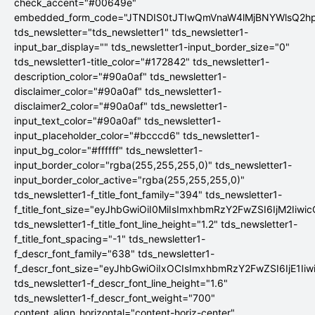
check_accent="#00649e"
embedded_form_code="JTNDIS0tJTIwQmVnaW4lMjBNYWlsQ2
tds_newsletter="tds_newsletter1" tds_newsletter1-
input_bar_display="" tds_newsletter1-input_border_size="0"
tds_newsletter1-title_color="#172842" tds_newsletter1-
description_color="#90a0af" tds_newsletter1-
disclaimer_color="#90a0af" tds_newsletter1-
disclaimer2_color="#90a0af" tds_newsletter1-
input_text_color="#90a0af" tds_newsletter1-
input_placeholder_color="#bcccd6" tds_newsletter1-
input_bg_color="#ffffff" tds_newsletter1-
input_border_color="rgba(255,255,255,0)" tds_newsletter1-
input_border_color_active="rgba(255,255,255,0)"
tds_newsletter1-f_title_font_family="394" tds_newsletter1-
f_title_font_size="eyJhbGwiOiI0MiIsImxhbmRzY2FwZSI6IjM2Iiwi
tds_newsletter1-f_title_font_line_height="1.2" tds_newsletter1-
f_title_font_spacing="-1" tds_newsletter1-
f_descr_font_family="638" tds_newsletter1-
f_descr_font_size="eyJhbGwiOiIxOCIsImxhbmRzY2FwZSI6IjE1Ii
tds_newsletter1-f_descr_font_line_height="1.6"
tds_newsletter1-f_descr_font_weight="700"
content_align_horizontal="content-horiz-center"