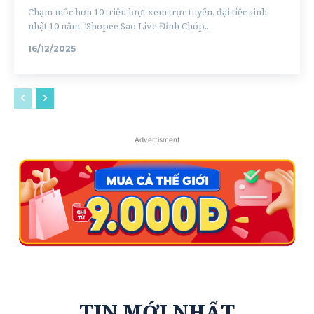
Chạm mốc hơn 10 triệu lượt xem trực tuyến, đại tiệc sinh
nhật 10 năm “Shopee Sao Live Đỉnh Chóp...
16/12/2025
Advertisment
TIN MỚI NHẤT