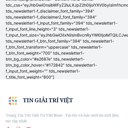
tdc_css="eyJhbGwiOnsibWFyZ2luLXJpZ2h0IjoiYXV0byIsIm1hc
tds_newsletter1-f_disclaimer_font_family="394"
tds_newsletter1-f_disclaimer2_font_family="394"
tds_newsletter1-f_input_font_family="394" tds_newsletter1-
f_input_font_line_height="3" tds_newsletter1-
f_input_font_size="eyJhbGwiOiIxNiIsInBvcnRyYWl0IjoiMTQiLCJw
tds_newsletter1-f_btn_font_family="394" tds_newsletter1-
f_btn_font_transform="uppercase" tds_newsletter1-
f_btn_font_weight="700" tds_newsletter1-
btn_bg_color="#e2687e" tds_newsletter1-
btn_bg_color_hover="#172842" tds_newsletter1-
f_input_font_weight="" tds_newsletter1-
f_title_font_weight="800"]
TIN GIẢI TRÍ VIỆT
Trang Tin Tức Giải Trí Việt Nam - Tin tức và báo mới tin mới liên
tục cập nhất.