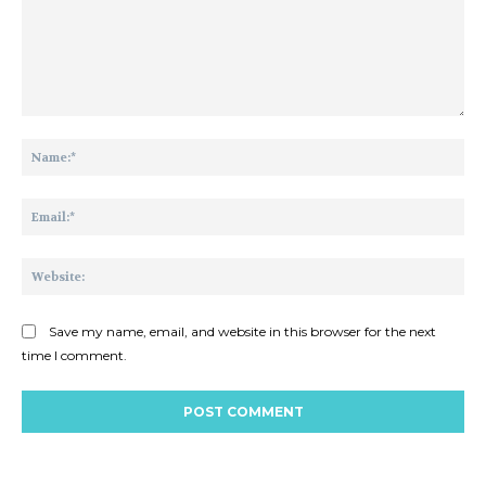
Comment:
Na
Ema
Web
Save my name, email, and website in this browser for the next
time I comment.