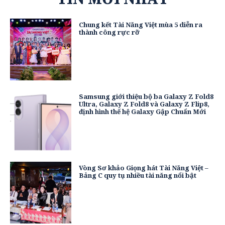
Chung kết Tài Năng Việt mùa 5 diễn ra
thành công rực rỡ
Samsung giới thiệu bộ ba Galaxy Z Fold8
Ultra, Galaxy Z Fold8 và Galaxy Z Flip8,
định hình thế hệ Galaxy Gập Chuẩn Mới
Vòng Sơ khảo Giọng hát Tài Năng Việt –
Bảng C quy tụ nhiều tài năng nổi bật