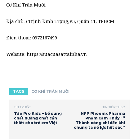
Cơ Khí Trần Mười
Địa chỉ: 5 Trịnh Đình Trọng,P5, Quận 11, TPHCM
Điện thoại: 0972167499
Website: https://suacuasattainha.vn
TAGS
CƠ KHÍ TRẦN MƯỜI
TIN TRƯỚC
TIN TIẾP THEO
Tảo Pro Kids – bổ sung
NPP Phoenix Pharma
chất dưỡng chất cần
Phạm Cẩm Thúy : “
thiết cho trẻ em Việt
Thành công chỉ đến khi
chúng ta nổ lực hết sức”