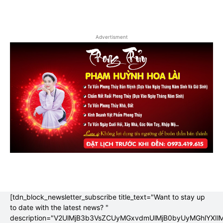
Advertisment
[tdn_block_newsletter_subscribe title_text="Want to stay up
to date with the latest news? "
description="V2UlMjB3b3VsZCUyMGxvdmUlMjB0byUyMGhlYX