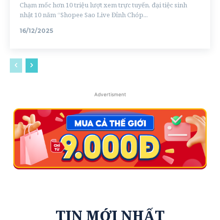
Chạm mốc hơn 10 triệu lượt xem trực tuyến, đại tiệc sinh
nhật 10 năm “Shopee Sao Live Đỉnh Chóp...
16/12/2025
Advertisment
TIN MỚI NHẤT