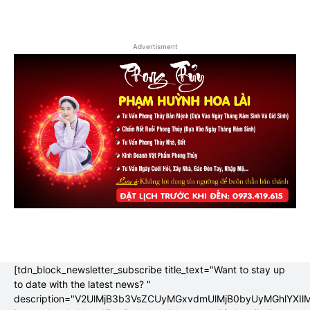
Advertisment
[tdn_block_newsletter_subscribe title_text="Want to stay up
to date with the latest news? "
description="V2UlMjB3b3VsZCUyMGxvdmUlMjB0byUyMGhlYX