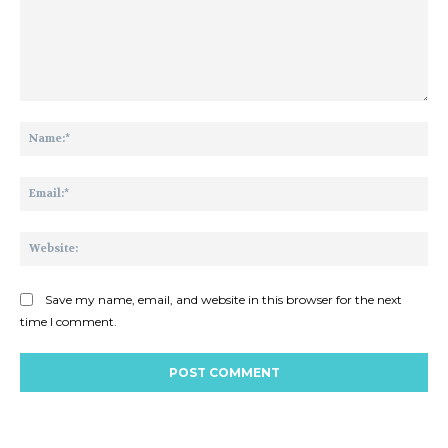
Comment:
Na
Ema
Web
Save my name, email, and website in this browser for the next
time I comment.