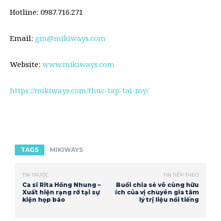
Hotline: 0987.716.271
Email:
gm@mikiways.com
Website:
www.mikiways.com
https://mikiways.com/thuc-tap-tai-my/
TAGS
MIKIWAYS
TIN TRƯỚC
TIN TIẾP THEO
Ca sĩ Rita Hồng Nhung –
Buổi chia sẻ vô cùng hữu
Xuất hiện rạng rỡ tại sự
ích của vị chuyên gia tâm
kiện họp báo
lý trị liệu nổi tiếng