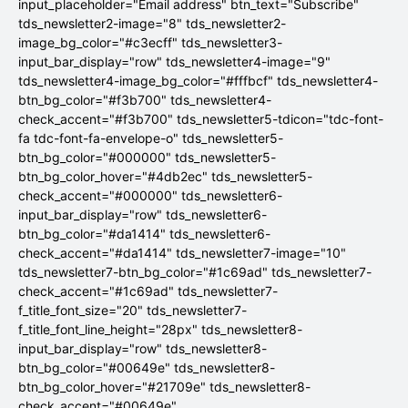
input_placeholder="Email address" btn_text="Subscribe"
tds_newsletter2-image="8" tds_newsletter2-
image_bg_color="#c3ecff" tds_newsletter3-
input_bar_display="row" tds_newsletter4-image="9"
tds_newsletter4-image_bg_color="#fffbcf" tds_newsletter4-
btn_bg_color="#f3b700" tds_newsletter4-
check_accent="#f3b700" tds_newsletter5-tdicon="tdc-font-
fa tdc-font-fa-envelope-o" tds_newsletter5-
btn_bg_color="#000000" tds_newsletter5-
btn_bg_color_hover="#4db2ec" tds_newsletter5-
check_accent="#000000" tds_newsletter6-
input_bar_display="row" tds_newsletter6-
btn_bg_color="#da1414" tds_newsletter6-
check_accent="#da1414" tds_newsletter7-image="10"
tds_newsletter7-btn_bg_color="#1c69ad" tds_newsletter7-
check_accent="#1c69ad" tds_newsletter7-
f_title_font_size="20" tds_newsletter7-
f_title_font_line_height="28px" tds_newsletter8-
input_bar_display="row" tds_newsletter8-
btn_bg_color="#00649e" tds_newsletter8-
btn_bg_color_hover="#21709e" tds_newsletter8-
check_accent="#00649e"