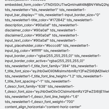
embedded_form_code="JTNDIS0tJTIwQmVnaW4lMjBNYWlsQ2
tds_newsletter="tds_newsletter1" tds_newsletter1-
input_bar_display="" tds_newsletter1-input_border_size="0"
tds_newsletter1-title_color="#172842" tds_newsletter1-
description_color="#90a0af" tds_newsletter1-
disclaimer_color="#90a0af" tds_newsletter1-
disclaimer2_color="#90a0af" tds_newsletter1-
input_text_color="#90a0af" tds_newsletter1-
input_placeholder_color="#bcccd6" tds_newsletter1-
input_bg_color="#ffffff" tds_newsletter1-
input_border_color="rgba(255,255,255,0)" tds_newsletter1-
input_border_color_active="rgba(255,255,255,0)"
tds_newsletter1-f_title_font_family="394" tds_newsletter1-
f_title_font_size="eyJhbGwiOiI0MiIsImxhbmRzY2FwZSI6IjM2Iiwi
tds_newsletter1-f_title_font_line_height="1.2" tds_newsletter1-
f_title_font_spacing="-1" tds_newsletter1-
f_descr_font_family="638" tds_newsletter1-
f_descr_font_size="eyJhbGwiOiIxOCIsImxhbmRzY2FwZSI6IjE1Ii
tds_newsletter1-f_descr_font_line_height="1.6"
tds_newsletter1-f_descr_font_weight="700"
content_align_horizontal="content-horiz-center"