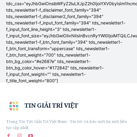
tdc_css="eyJhbGwiOnsibWFyZ2luLXJpZ2h0IjoiYXV0byIsIm1hc
tds_newsletter1-f_disclaimer_font_family="394"
tds_newsletter1-f_disclaimer2_font_family="394"
tds_newsletter1-f_input_font_family="394" tds_newsletter1-
f_input_font_line_height="3" tds_newsletter1-
f_input_font_size="eyJhbGwiOiIxNiIsInBvcnRyYWl0IjoiMTQiLCJw
tds_newsletter1-f_btn_font_family="394" tds_newsletter1-
f_btn_font_transform="uppercase" tds_newsletter1-
f_btn_font_weight="700" tds_newsletter1-
btn_bg_color="#e2687e" tds_newsletter1-
btn_bg_color_hover="#172842" tds_newsletter1-
f_input_font_weight="" tds_newsletter1-
f_title_font_weight="800"]
TIN GIẢI TRÍ VIỆT
Trang Tin Tức Giải Trí Việt Nam - Tin tức và báo mới tin mới liên
tục cập nhất.