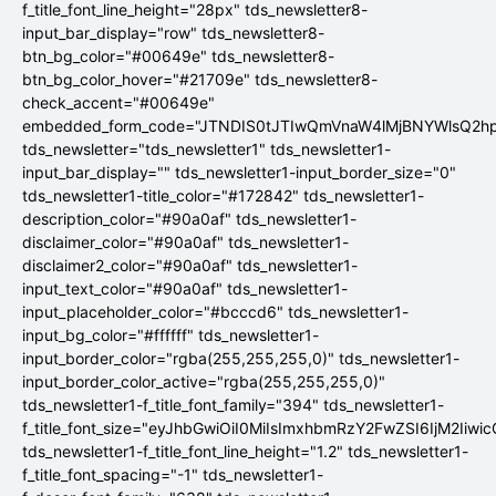
f_title_font_line_height="28px" tds_newsletter8-
input_bar_display="row" tds_newsletter8-
btn_bg_color="#00649e" tds_newsletter8-
btn_bg_color_hover="#21709e" tds_newsletter8-
check_accent="#00649e"
embedded_form_code="JTNDIS0tJTIwQmVnaW4lMjBNYWlsQ2
tds_newsletter="tds_newsletter1" tds_newsletter1-
input_bar_display="" tds_newsletter1-input_border_size="0"
tds_newsletter1-title_color="#172842" tds_newsletter1-
description_color="#90a0af" tds_newsletter1-
disclaimer_color="#90a0af" tds_newsletter1-
disclaimer2_color="#90a0af" tds_newsletter1-
input_text_color="#90a0af" tds_newsletter1-
input_placeholder_color="#bcccd6" tds_newsletter1-
input_bg_color="#ffffff" tds_newsletter1-
input_border_color="rgba(255,255,255,0)" tds_newsletter1-
input_border_color_active="rgba(255,255,255,0)"
tds_newsletter1-f_title_font_family="394" tds_newsletter1-
f_title_font_size="eyJhbGwiOiI0MiIsImxhbmRzY2FwZSI6IjM2Iiwi
tds_newsletter1-f_title_font_line_height="1.2" tds_newsletter1-
f_title_font_spacing="-1" tds_newsletter1-