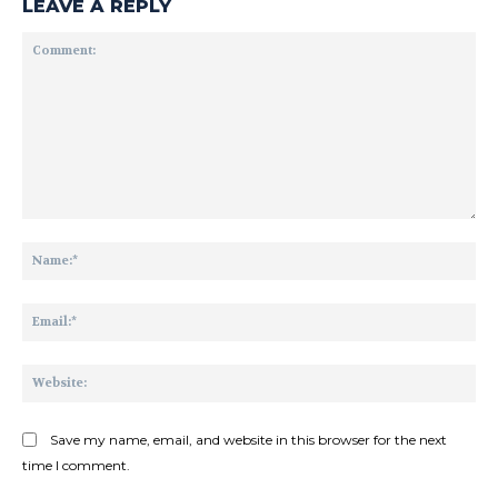
LEAVE A REPLY
Comment:
Na
Ema
Web
Save my name, email, and website in this browser for the next
time I comment.