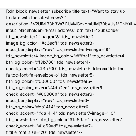
[tdn_block_newsletter_subscribe title_text="Want to stay up
to date with the latest news? "
description="V2UlMjB3b3VsZCUyMGxvdmUlMjB0byUyMGhlYX
input_placeholder="Email address" btn_text="Subscribe"
tds_newsletter2-image="8" tds_newsletter2-
image_bg_color="#c3ecff" tds_newsletter3-
input_bar_display="row" tds_newsletter4-image="9"
tds_newsletter4-image_bg_color="#fffbcf" tds_newsletter4-
btn_bg_color="#f3b700" tds_newsletter4-
check_accent="#f3b700" tds_newsletter5-tdicon="tdc-font-
fa tdc-font-fa-envelope-o" tds_newsletter5-
btn_bg_color="#000000" tds_newsletter5-
btn_bg_color_hover="#4db2ec" tds_newsletter5-
check_accent="#000000" tds_newsletter6-
input_bar_display="row" tds_newsletter6-
btn_bg_color="#da1414" tds_newsletter6-
check_accent="#da1414" tds_newsletter7-image="10"
tds_newsletter7-btn_bg_color="#1c69ad" tds_newsletter7-
check_accent="#1c69ad" tds_newsletter7-
f_title_font_size="20" tds_newsletter7-