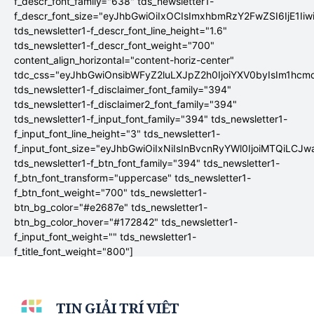
f_descr_font_family="638" tds_newsletter1-
f_descr_font_size="eyJhbGwiOiIxOCIsImxhbmRzY2FwZSI6IjE1Ii
tds_newsletter1-f_descr_font_line_height="1.6"
tds_newsletter1-f_descr_font_weight="700"
content_align_horizontal="content-horiz-center"
tdc_css="eyJhbGwiOnsibWFyZ2luLXJpZ2h0IjoiYXV0byIsIm1hc
tds_newsletter1-f_disclaimer_font_family="394"
tds_newsletter1-f_disclaimer2_font_family="394"
tds_newsletter1-f_input_font_family="394" tds_newsletter1-
f_input_font_line_height="3" tds_newsletter1-
f_input_font_size="eyJhbGwiOiIxNiIsInBvcnRyYWl0IjoiMTQiLCJw
tds_newsletter1-f_btn_font_family="394" tds_newsletter1-
f_btn_font_transform="uppercase" tds_newsletter1-
f_btn_font_weight="700" tds_newsletter1-
btn_bg_color="#e2687e" tds_newsletter1-
btn_bg_color_hover="#172842" tds_newsletter1-
f_input_font_weight="" tds_newsletter1-
f_title_font_weight="800"]
TIN GIẢI TRÍ VIỆT