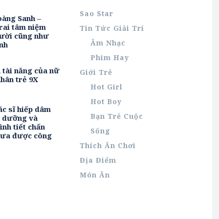
Sao Star
oàng Sanh –
rai tâm niệm
Tin Tức Giải Trí
ười cũng như
Âm Nhạc
nh
Phim Hay
h tài năng của nữ
Giới Trẻ
hân trẻ 9X
Hot Girl
Hot Boy
ác sĩ hiếp dâm
Bạn Trẻ Cuộc
u dưỡng và
ình tiết chấn
Sống
hưa được công
Thích Ăn Chơi
Địa Điểm
Món Ăn