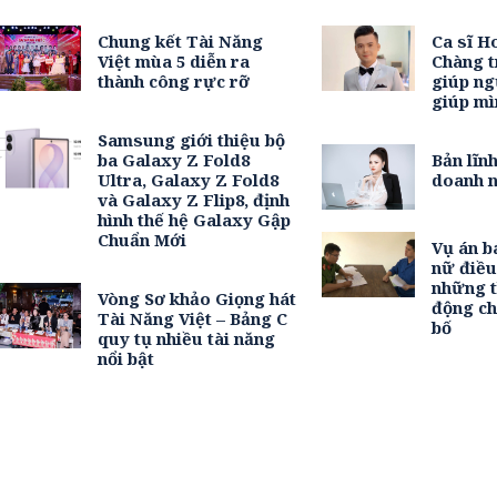
Chung kết Tài Năng
Ca sĩ H
Việt mùa 5 diễn ra
Chàng t
thành công rực rỡ
giúp ng
giúp mì
Samsung giới thiệu bộ
ba Galaxy Z Fold8
Bản lĩn
Ultra, Galaxy Z Fold8
doanh n
và Galaxy Z Flip8, định
hình thế hệ Galaxy Gập
Chuẩn Mới
Vụ án b
nữ điề
những t
Vòng Sơ khảo Giọng hát
động c
Tài Năng Việt – Bảng C
bố
quy tụ nhiều tài năng
nổi bật