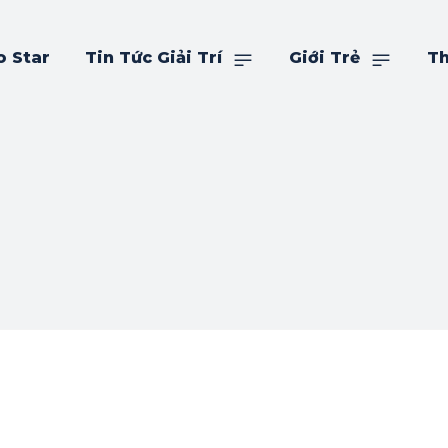
o Star
Tin Tức Giải Trí
Giới Trẻ
Th