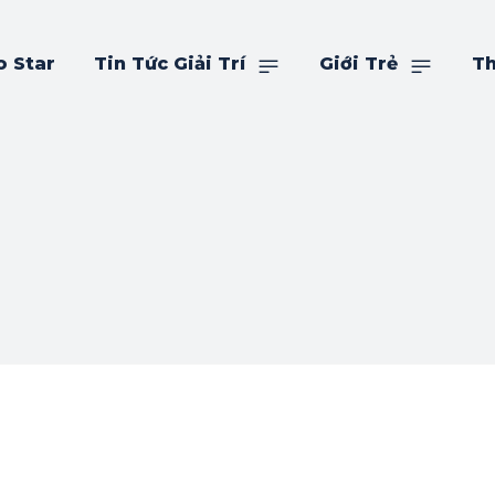
o Star
Tin Tức Giải Trí
Giới Trẻ
Th