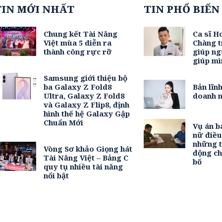
TIN MỚI NHẤT
TIN PHỔ BIẾN
Chung kết Tài Năng
Ca sĩ H
Việt mùa 5 diễn ra
Chàng t
thành công rực rỡ
giúp ng
giúp mì
Samsung giới thiệu bộ
ba Galaxy Z Fold8
Bản lĩn
Ultra, Galaxy Z Fold8
doanh n
và Galaxy Z Flip8, định
hình thế hệ Galaxy Gập
Chuẩn Mới
Vụ án b
nữ điề
những t
Vòng Sơ khảo Giọng hát
động c
Tài Năng Việt – Bảng C
bố
quy tụ nhiều tài năng
nổi bật