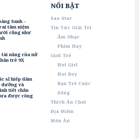
NỔI BẬT
Sao Star
oàng Sanh –
rai tâm niệm
Tin Tức Giải Trí
ười cũng như
Âm Nhạc
nh
Phim Hay
h tài năng của nữ
Giới Trẻ
hân trẻ 9X
Hot Girl
Hot Boy
ác sĩ hiếp dâm
Bạn Trẻ Cuộc
u dưỡng và
ình tiết chấn
Sống
hưa được công
Thích Ăn Chơi
Địa Điểm
Món Ăn