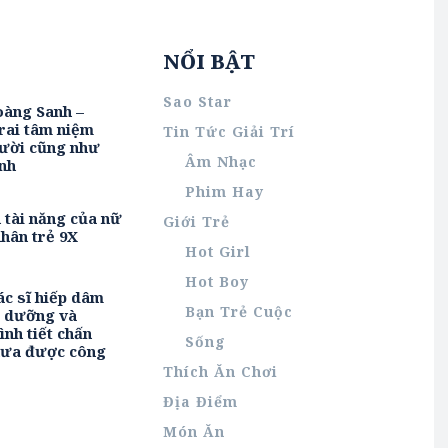
NỔI BẬT
Sao Star
oàng Sanh –
rai tâm niệm
Tin Tức Giải Trí
ười cũng như
Âm Nhạc
nh
Phim Hay
h tài năng của nữ
Giới Trẻ
hân trẻ 9X
Hot Girl
Hot Boy
ác sĩ hiếp dâm
Bạn Trẻ Cuộc
u dưỡng và
ình tiết chấn
Sống
hưa được công
Thích Ăn Chơi
Địa Điểm
Món Ăn