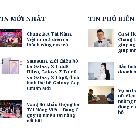
TIN MỚI NHẤT
TIN PHỔ BIẾN
Chung kết Tài Năng
Ca sĩ H
Việt mùa 5 diễn ra
Chàng t
thành công rực rỡ
giúp ng
giúp mì
Samsung giới thiệu bộ
ba Galaxy Z Fold8
Bản lĩn
Ultra, Galaxy Z Fold8
doanh n
và Galaxy Z Flip8, định
hình thế hệ Galaxy Gập
Chuẩn Mới
Vụ án b
nữ điề
những t
Vòng Sơ khảo Giọng hát
động c
Tài Năng Việt – Bảng C
bố
quy tụ nhiều tài năng
nổi bật