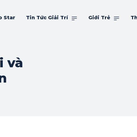
o Star
Tin Tức Giải Trí
Giới Trẻ
Th
 và
n