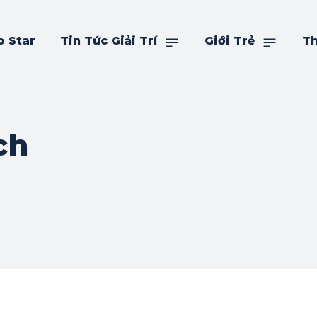
o Star
Tin Tức Giải Trí
Giới Trẻ
Th
ch