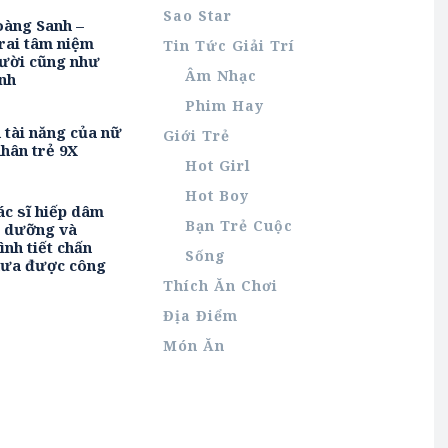
Sao Star
oàng Sanh –
rai tâm niệm
Tin Tức Giải Trí
ười cũng như
Âm Nhạc
nh
Phim Hay
h tài năng của nữ
Giới Trẻ
hân trẻ 9X
Hot Girl
Hot Boy
ác sĩ hiếp dâm
Bạn Trẻ Cuộc
u dưỡng và
ình tiết chấn
Sống
hưa được công
Thích Ăn Chơi
Địa Điểm
Món Ăn