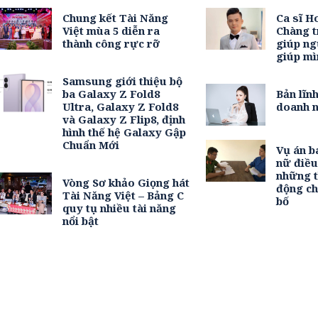
Chung kết Tài Năng
Ca sĩ H
Việt mùa 5 diễn ra
Chàng t
thành công rực rỡ
giúp ng
giúp mì
Samsung giới thiệu bộ
ba Galaxy Z Fold8
Bản lĩn
Ultra, Galaxy Z Fold8
doanh n
và Galaxy Z Flip8, định
hình thế hệ Galaxy Gập
Chuẩn Mới
Vụ án b
nữ điề
những t
Vòng Sơ khảo Giọng hát
động c
Tài Năng Việt – Bảng C
bố
quy tụ nhiều tài năng
nổi bật