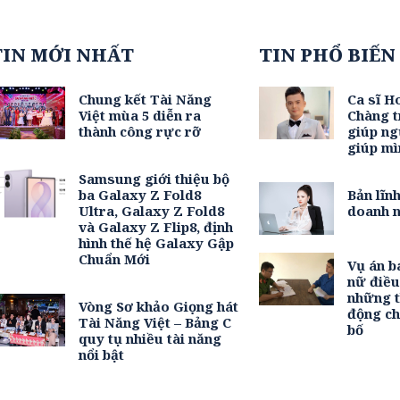
TIN MỚI NHẤT
TIN PHỔ BIẾN
Chung kết Tài Năng
Ca sĩ H
Việt mùa 5 diễn ra
Chàng t
thành công rực rỡ
giúp ng
giúp mì
Samsung giới thiệu bộ
ba Galaxy Z Fold8
Bản lĩn
Ultra, Galaxy Z Fold8
doanh n
và Galaxy Z Flip8, định
hình thế hệ Galaxy Gập
Chuẩn Mới
Vụ án b
nữ điề
những t
Vòng Sơ khảo Giọng hát
động c
Tài Năng Việt – Bảng C
bố
quy tụ nhiều tài năng
nổi bật