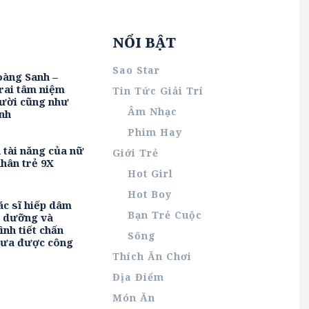
NỔI BẬT
Sao Star
oàng Sanh –
rai tâm niệm
Tin Tức Giải Trí
ười cũng như
Âm Nhạc
nh
Phim Hay
h tài năng của nữ
Giới Trẻ
hân trẻ 9X
Hot Girl
Hot Boy
ác sĩ hiếp dâm
Bạn Trẻ Cuộc
u dưỡng và
ình tiết chấn
Sống
hưa được công
Thích Ăn Chơi
Địa Điểm
Món Ăn