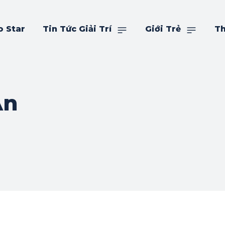
o Star
Tin Tức Giải Trí
Giới Trẻ
Th
An