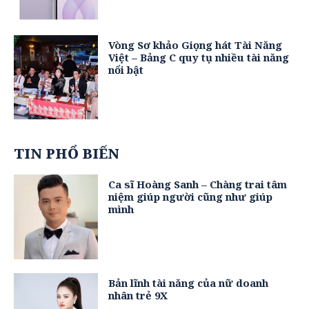
Vòng Sơ khảo Giọng hát Tài Năng
Việt – Bảng C quy tụ nhiều tài năng
nổi bật
TIN PHỔ BIẾN
Ca sĩ Hoàng Sanh – Chàng trai tâm
niệm giúp người cũng như giúp
mình
Bản lĩnh tài năng của nữ doanh
nhân trẻ 9X