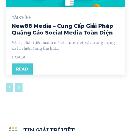
TÀI CHÍNH
New88 Media – Cung Cấp Giải Pháp
Quảng Cáo Social Media Toàn Diện
Với sự phát triển mạnh mẽ của internet, các trang mạng
xã hội hiện đang thu hút...
HOALAI
READ
TIN GIẢI TRÍ VIỆT