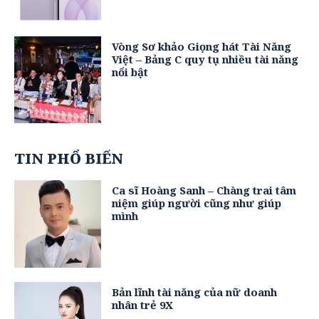
Vòng Sơ khảo Giọng hát Tài Năng
Việt – Bảng C quy tụ nhiều tài năng
nổi bật
TIN PHỔ BIẾN
Ca sĩ Hoàng Sanh – Chàng trai tâm
niệm giúp người cũng như giúp
mình
Bản lĩnh tài năng của nữ doanh
nhân trẻ 9X