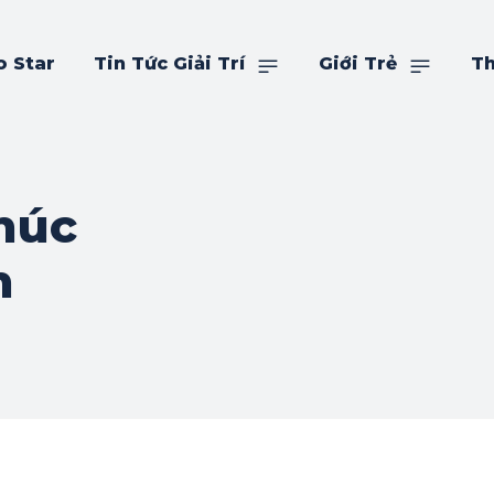
o Star
Tin Tức Giải Trí
Giới Trẻ
Th
húc
n