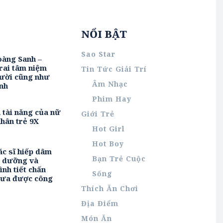
NỔI BẬT
Sao Star
oàng Sanh –
rai tâm niệm
Tin Tức Giải Trí
ười cũng như
Âm Nhạc
nh
Phim Hay
h tài năng của nữ
Giới Trẻ
hân trẻ 9X
Hot Girl
Hot Boy
ác sĩ hiếp dâm
Bạn Trẻ Cuộc
u dưỡng và
ình tiết chấn
Sống
hưa được công
Thích Ăn Chơi
Địa Điểm
Món Ăn