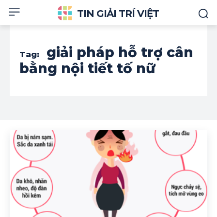
TIN GIẢI TRÍ VIỆT
giải pháp hỗ trợ cân
Tag:
bằng nội tiết tố nữ