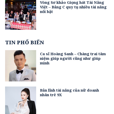
Vòng Sơ khảo Giọng hát Tài Năng
Việt – Bảng C quy tụ nhiều tài năng
nổi bật
TIN PHỔ BIẾN
Ca sĩ Hoàng Sanh – Chàng trai tâm
niệm giúp người cũng như giúp
mình
Bản lĩnh tài năng của nữ doanh
nhân trẻ 9X