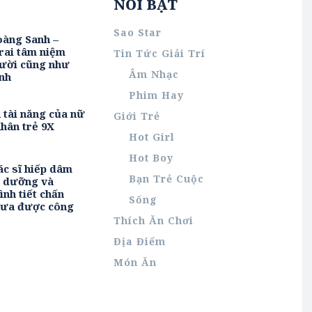
NỔI BẬT
Sao Star
oàng Sanh –
rai tâm niệm
Tin Tức Giải Trí
ười cũng như
Âm Nhạc
nh
Phim Hay
h tài năng của nữ
Giới Trẻ
hân trẻ 9X
Hot Girl
Hot Boy
ác sĩ hiếp dâm
Bạn Trẻ Cuộc
u dưỡng và
ình tiết chấn
Sống
hưa được công
Thích Ăn Chơi
Địa Điểm
Món Ăn