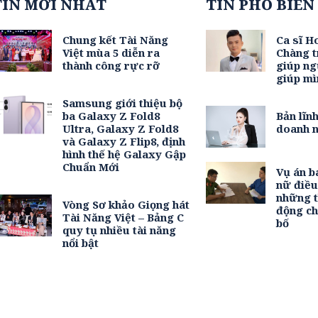
TIN MỚI NHẤT
TIN PHỔ BIẾN
Chung kết Tài Năng
Ca sĩ H
Việt mùa 5 diễn ra
Chàng t
thành công rực rỡ
giúp ng
giúp mì
Samsung giới thiệu bộ
ba Galaxy Z Fold8
Bản lĩn
Ultra, Galaxy Z Fold8
doanh n
và Galaxy Z Flip8, định
hình thế hệ Galaxy Gập
Chuẩn Mới
Vụ án b
nữ điề
những t
Vòng Sơ khảo Giọng hát
động c
Tài Năng Việt – Bảng C
bố
quy tụ nhiều tài năng
nổi bật